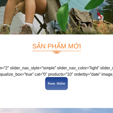
SẢN PHẨM MỚI
”2″ slider_nav_style=”simple” slider_nav_color=”light” slider
alize_box=”true” cat=”0″ products=”10″ orderby=”date” image
Xem thêm