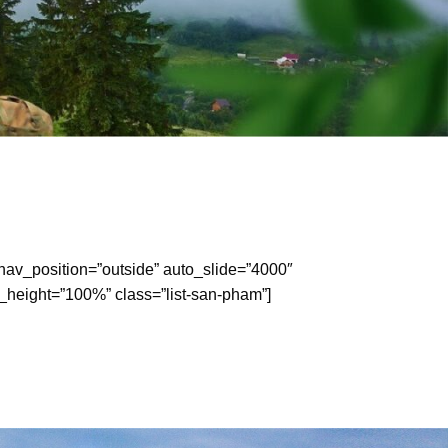
_nav_position=”outside” auto_slide=”4000″
_height=”100%” class=”list-san-pham”]