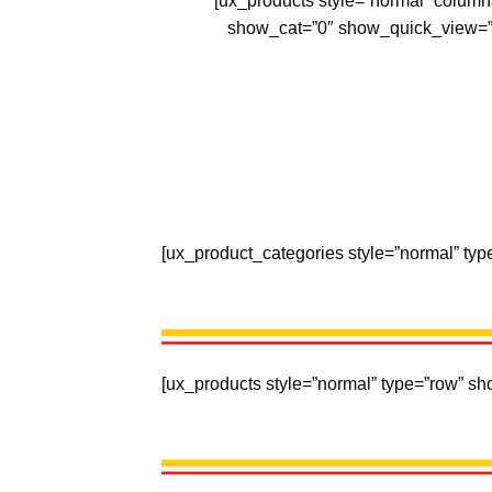
[ux_products style=”normal” column
show_cat=”0″ show_quick_view=”0
[ux_product_categories style=”normal” ty
[ux_products style=”normal” type=”row” s