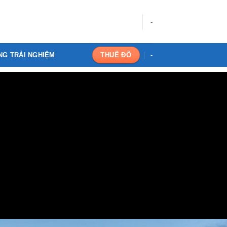
-
NG TRẢI NGHIỆM
-
THUÊ ĐỒ