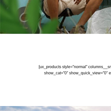
[ux_products style=”normal” columns__sm=
show_cat=”0″ show_quick_view=”0″ equ