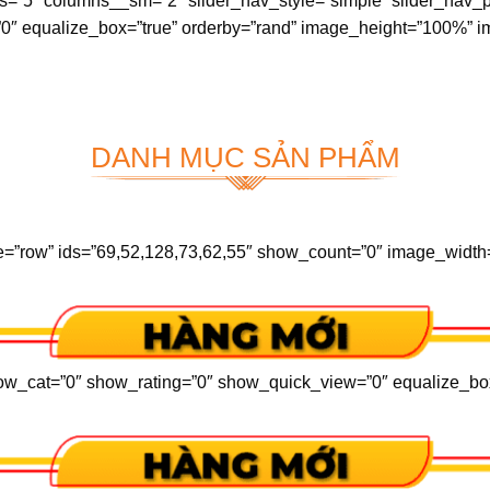
s=”5″ columns__sm=”2″ slider_nav_style=”simple” slider_nav_p
″ equalize_box=”true” orderby=”rand” image_height=”100%” ima
DANH MỤC SẢN PHẨM
pe=”row” ids=”69,52,128,73,62,55″ show_count=”0″ image_width
how_cat=”0″ show_rating=”0″ show_quick_view=”0″ equalize_box=