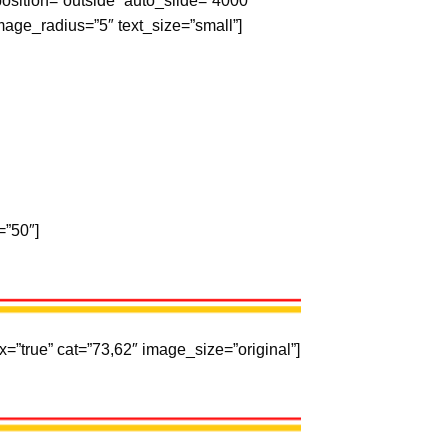
osition=”outside” auto_slide=”4000″
ge_radius=”5″ text_size=”small”]
=”50″]
”true” cat=”73,62″ image_size=”original”]