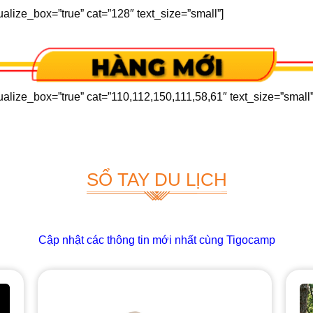
alize_box=”true” cat=”128″ text_size=”small”]
ualize_box=”true” cat=”110,112,150,111,58,61″ text_size=”small”
SỔ TAY DU LỊCH
Cập nhật các thông tin mới nhất cùng Tigocamp