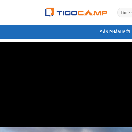
Bỏ
qua
nội
dung
SẢN PHẨM MỚI