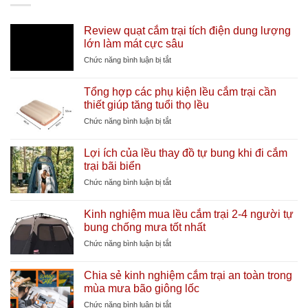
Review quạt cắm trại tích điện dung lượng
lớn làm mát cực sâu
ở
Chức năng bình luận bị tắt
Review
quạt
Tổng hợp các phụ kiện lều cắm trại cần
cắm
thiết giúp tăng tuổi thọ lều
trại
tích
ở
Chức năng bình luận bị tắt
điện
Tổng
dung
hợp
Lợi ích của lều thay đồ tự bung khi đi cắm
lượng
các
trại bãi biển
lớn
phụ
làm
kiện
ở
Chức năng bình luận bị tắt
mát
lều
Lợi
cực
cắm
ích
sâu
Kinh nghiệm mua lều cắm trại 2-4 người tự
trại
của
bung chống mưa tốt nhất
cần
lều
thiết
thay
ở
Chức năng bình luận bị tắt
giúp
đồ
Kinh
tăng
tự
nghiệm
tuổi
Chia sẻ kinh nghiệm cắm trại an toàn trong
bung
mua
thọ
mùa mưa bão giông lốc
khi
lều
lều
đi
cắm
ở
Chức năng bình luận bị tắt