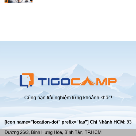
cắm
trại
Chia
trại
2-
sẻ
bãi
4
kinh
biển
người
nghiệm
tự
cắm
bung
trại
chống
an
mưa
toàn
tốt
trong
nhất
mùa
mưa
bão
giông
lốc
Cùng bạn trải nghiệm từng khoảnh khắc!
[icon name="location-dot" prefix="fas"] Chi Nhánh HCM
: 93
Đường 26/3, Bình Hưng Hòa, Bình Tân, TP.HCM