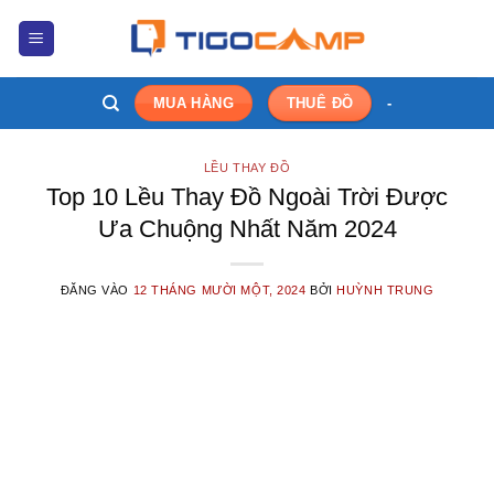
Bỏ
qua
nội
dung
-
MUA HÀNG
THUÊ ĐỒ
LỀU THAY ĐỒ
Top 10 Lều Thay Đồ Ngoài Trời Được
Ưa Chuộng Nhất Năm 2024
ĐĂNG VÀO
12 THÁNG MƯỜI MỘT, 2024
BỞI
HUỲNH TRUNG