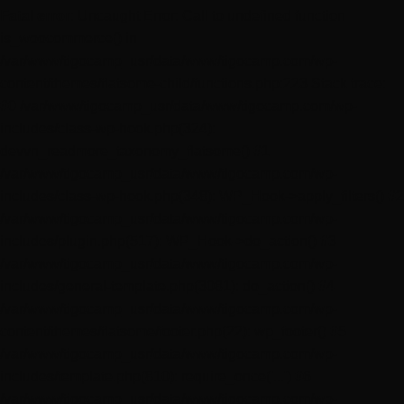
Fatal error
: Uncaught Error: Call to undefined function
is_woocommerce() in
/var/www/tigocamp_usr/data/www/tigocamp.com/wp-
content/themes/flatsome-child/functions.php:223 Stack trace:
#0 /var/www/tigocamp_usr/data/www/tigocamp.com/wp-
includes/class-wp-hook.php(324):
devvn_readmore_taxonomy_flatsome() #1
/var/www/tigocamp_usr/data/www/tigocamp.com/wp-
includes/class-wp-hook.php(348): WP_Hook->apply_filters() #2
/var/www/tigocamp_usr/data/www/tigocamp.com/wp-
includes/plugin.php(517): WP_Hook->do_action() #3
/var/www/tigocamp_usr/data/www/tigocamp.com/wp-
includes/general-template.php(3081): do_action() #4
/var/www/tigocamp_usr/data/www/tigocamp.com/wp-
content/themes/flatsome/footer.php(22): wp_footer() #5
/var/www/tigocamp_usr/data/www/tigocamp.com/wp-
includes/template.php(810): require_once('...') #6
/var/www/tigocamp_usr/data/www/tigocamp.com/wp-