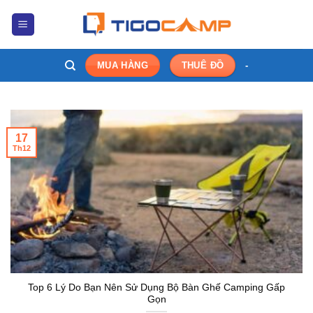
Bỏ
qua
nội
dung
-
MUA HÀNG
THUÊ ĐỒ
17
Th12
Top 6 Lý Do Bạn Nên Sử Dụng Bộ Bàn Ghế Camping Gấp
Gọn