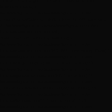
Fatal error
: Uncaught Error: Call to undefined function
is_woocommerce() in
/var/www/tigocamp_usr/data/www/tigocamp.com/wp-
content/themes/flatsome-child/functions.php:223 Stack trace:
#0 /var/www/tigocamp_usr/data/www/tigocamp.com/wp-
includes/class-wp-hook.php(324):
devvn_readmore_taxonomy_flatsome() #1
/var/www/tigocamp_usr/data/www/tigocamp.com/wp-
includes/class-wp-hook.php(348): WP_Hook->apply_filters() #2
/var/www/tigocamp_usr/data/www/tigocamp.com/wp-
includes/plugin.php(517): WP_Hook->do_action() #3
/var/www/tigocamp_usr/data/www/tigocamp.com/wp-
includes/general-template.php(3081): do_action() #4
/var/www/tigocamp_usr/data/www/tigocamp.com/wp-
content/themes/flatsome/footer.php(22): wp_footer() #5
/var/www/tigocamp_usr/data/www/tigocamp.com/wp-
includes/template.php(810): require_once('...') #6
/var/www/tigocamp_usr/data/www/tigocamp.com/wp-