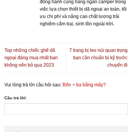
đồng hành cùng hàng ngàn camper trong
việc lựa chọn thiết bị dã ngoại an toàn, tối
ưu chi phí và nâng cao chất lượng trải
nghiệm cắm trại, sinh tồn ngoài trời.
Top những chiếc ghế dã
7 trang bị leo núi quan trọng
ngoại đáng mua nhất bạn
bạn cần chuẩn bị kỹ trước
không nên bỏ qua 2023
chuyến đi
Vui lòng trả lời câu hỏi sau:
Bốn + ba bằng mấy?
Câu trả lời: