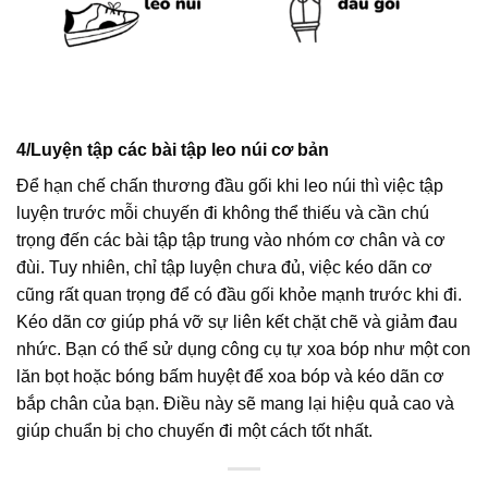
4/Luyện tập các bài tập leo núi cơ bản
Để hạn chế chấn thương đầu gối khi leo núi thì việc tập
luyện trước mỗi chuyến đi không thể thiếu và cần chú
trọng đến các bài tập tập trung vào nhóm cơ chân và cơ
đùi. Tuy nhiên, chỉ tập luyện chưa đủ, việc kéo dãn cơ
cũng rất quan trọng để có đầu gối khỏe mạnh trước khi đi.
Kéo dãn cơ giúp phá vỡ sự liên kết chặt chẽ và giảm đau
nhức. Bạn có thể sử dụng công cụ tự xoa bóp như một con
lăn bọt hoặc bóng bấm huyệt để xoa bóp và kéo dãn cơ
bắp chân của bạn. Điều này sẽ mang lại hiệu quả cao và
giúp chuẩn bị cho chuyến đi một cách tốt nhất.