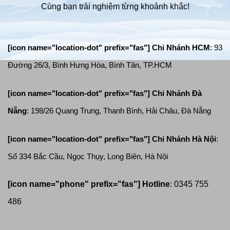
Cùng bạn trải nghiệm từng khoảnh khắc!
[icon name="location-dot" prefix="fas"] Chi Nhánh HCM
: 93
Đường 26/3, Bình Hưng Hòa, Bình Tân, TP.HCM
[icon name="location-dot" prefix="fas"]
Chi Nhánh Đà
Nẵng
: 198/26 Quang Trung, Thanh Bình, Hải Châu, Đà Nẵng
[icon name="location-dot" prefix="fas"]
Chi Nhánh Hà Nội
:
Số 334 Bắc Cầu, Ngọc Thụy, Long Biên, Hà Nội
[icon name="phone" prefix="fas"]
Hotline
: 0345 755
486