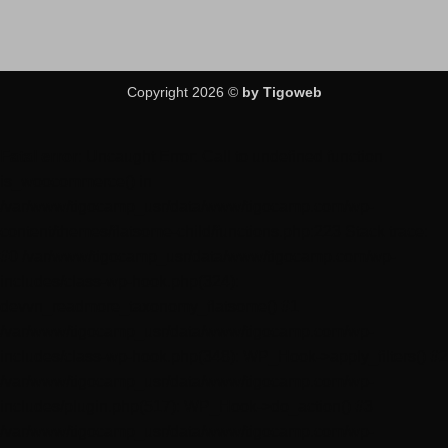
Copyright 2026 ©
by Tigoweb
Fatal error
: Uncaught Error: Call to undefined function
is_woocommerce() in
/var/www/tigocamp_usr/data/www/tigocamp.com/wp-
content/themes/flatsome-child/functions.php:223 Stack trace:
#0 /var/www/tigocamp_usr/data/www/tigocamp.com/wp-
includes/class-wp-hook.php(324):
devvn_readmore_taxonomy_flatsome() #1
/var/www/tigocamp_usr/data/www/tigocamp.com/wp-
includes/class-wp-hook.php(348): WP_Hook->apply_filters() #2
/var/www/tigocamp_usr/data/www/tigocamp.com/wp-
includes/plugin.php(517): WP_Hook->do_action() #3
/var/www/tigocamp_usr/data/www/tigocamp.com/wp-