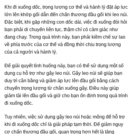
Khi đi xuống dốc, trọng lượng cơ thể và hành lý đặt áp lực
lớn lên khớp gối dẫn đến chấn thương đầu gối khi leo núi.
Đặc biệt, khi gặp những con dốc dài, việc đi xuống đòi hỏi
bạn phải di chuyển liên tục, thậm chí có cảm giác như
đang chạy. Trong quá trình này, bạn phải kiềm chế sự lao
về phía trước của cơ thể và đồng thời chịu trọng lượng
của cả người và hành lý.
Để giải quyết tình huống này, bạn có thể sử dụng một số
dụng cụ hỗ trợ như gậy leo núi. Gậy leo núi sẽ giúp bạn
duy trì cân bằng và giảm áp lực lên đầu gối bằng cách
chuyển trọng lượng từ chân xuống gậy. Điều này giúp
giảm tải lên đầu gối và giữ cho bạn ổn định trong quá trình
đi xuống dốc.
Tuy nhiên, việc sử dụng gậy leo núi hoặc mông để hỗ trợ
khi đi xuống dốc chỉ là giải pháp tạm thời. Để giảm nguy
cơ chấn thương đầu gối, quan trọng hơn hết là tăng