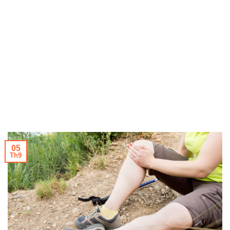
05
Th9