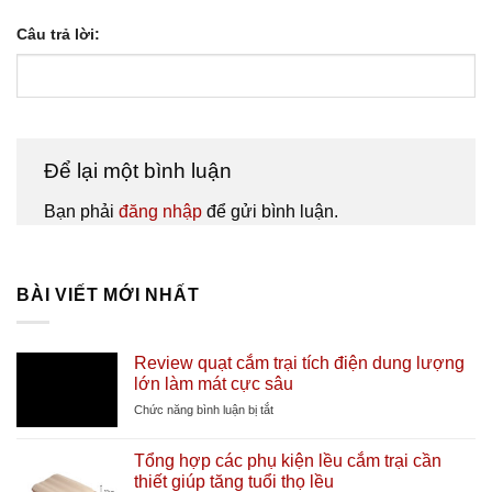
Câu trả lời:
Để lại một bình luận
Bạn phải
đăng nhập
để gửi bình luận.
BÀI VIẾT MỚI NHẤT
Review quạt cắm trại tích điện dung lượng
lớn làm mát cực sâu
ở
Chức năng bình luận bị tắt
Review
quạt
Tổng hợp các phụ kiện lều cắm trại cần
cắm
thiết giúp tăng tuổi thọ lều
trại