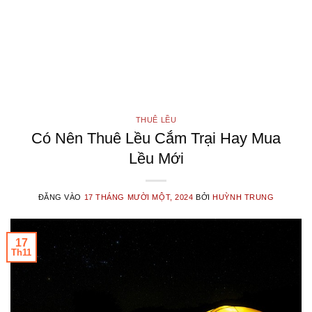
THUÊ LỀU
Có Nên Thuê Lều Cắm Trại Hay Mua
Lều Mới
ĐĂNG VÀO
17 THÁNG MƯỜI MỘT, 2024
BỞI
HUỲNH TRUNG
17
Th11