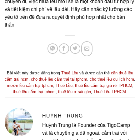
chuyến đi, việc mua lều mới sẽ là một khoản đầu tư hợp lý
và tiết kiệm chi phí về lâu dài. Hãy cân nhắc kỹ lưỡng các
yếu tố trên để đưa ra quyết định phù hợp nhất cho bản
thân.
Bài viết này được đăng trong
Thuê Lều
và được gắn thẻ
cần thuê lều
cắm trại hcm
,
cho thuê lều cắm trại tại tphcm
,
cho thuê lều du lịch hcm
,
mướn lều cắm trại tphcm
,
Thuê Lều
,
thuê lều cắm trại giá rẻ TPHCM
,
thuê lều cắm trại tphcm
,
thuê lều ở sài gòn
,
Thuê Lều TPHCM
.
HUỲNH TRUNG
Huỳnh Trung là Founder của TigoCamp
và là chuyên gia dã ngoại, cắm trại với