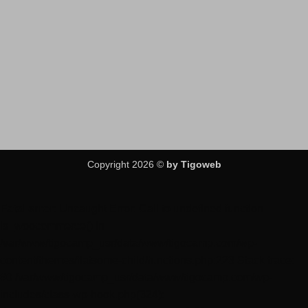
Copyright 2026 ©
by Tigoweb
Fatal error
: Uncaught Error: Call to undefined function
is_woocommerce() in
/var/www/tigocamp_usr/data/www/tigocamp.com/wp-
content/themes/flatsome-child/functions.php:223 Stack trace:
#0 /var/www/tigocamp_usr/data/www/tigocamp.com/wp-
includes/class-wp-hook.php(324):