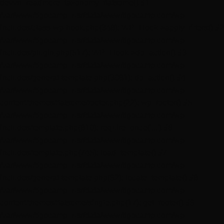
devvn_readmore_taxonomy_flatsome() #1
/var/www/tigocamp_usr/data/www/tigocamp.com/wp-
includes/class-wp-hook.php(348): WP_Hook->apply_filters() #2
/var/www/tigocamp_usr/data/www/tigocamp.com/wp-
includes/plugin.php(517): WP_Hook->do_action() #3
/var/www/tigocamp_usr/data/www/tigocamp.com/wp-
includes/general-template.php(3081): do_action() #4
/var/www/tigocamp_usr/data/www/tigocamp.com/wp-
content/themes/flatsome/footer.php(22): wp_footer() #5
/var/www/tigocamp_usr/data/www/tigocamp.com/wp-
includes/template.php(810): require_once('...') #6
/var/www/tigocamp_usr/data/www/tigocamp.com/wp-
includes/template.php(745): load_template() #7
/var/www/tigocamp_usr/data/www/tigocamp.com/wp-
includes/general-template.php(92): locate_template() #8
/var/www/tigocamp_usr/data/www/tigocamp.com/wp-
content/themes/flatsome/single.php(17): get_footer() #9
/var/www/tigocamp_usr/data/www/tigocamp.com/wp-