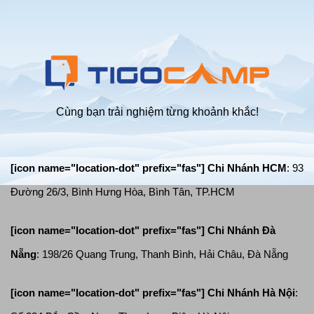
mùa
mưa
bão
giông
lốc
Cùng bạn trải nghiệm từng khoảnh khắc!
[icon name="location-dot" prefix="fas"] Chi Nhánh HCM
: 93
Đường 26/3, Bình Hưng Hòa, Bình Tân, TP.HCM
[icon name="location-dot" prefix="fas"]
Chi Nhánh Đà
Nẵng
: 198/26 Quang Trung, Thanh Bình, Hải Châu, Đà Nẵng
[icon name="location-dot" prefix="fas"]
Chi Nhánh Hà Nội
: