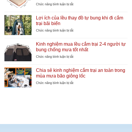
tích
ở
Chức năng bình luận bị tắt
điện
Tổng
dung
hợp
Lợi ích của lều thay đồ tự bung khi đi cắm
lượng
các
trại bãi biển
lớn
phụ
làm
kiện
ở
Chức năng bình luận bị tắt
mát
lều
Lợi
cực
cắm
ích
sâu
Kinh nghiệm mua lều cắm trại 2-4 người tự
trại
của
bung chống mưa tốt nhất
cần
lều
thiết
thay
ở
Chức năng bình luận bị tắt
giúp
đồ
Kinh
tăng
tự
nghiệm
tuổi
Chia sẻ kinh nghiệm cắm trại an toàn trong
bung
mua
thọ
mùa mưa bão giông lốc
khi
lều
lều
đi
cắm
ở
Chức năng bình luận bị tắt
cắm
trại
Chia
trại
2-
sẻ
bãi
4
kinh
biển
người
nghiệm
tự
cắm
bung
trại
chống
an
mưa
toàn
tốt
trong
nhất