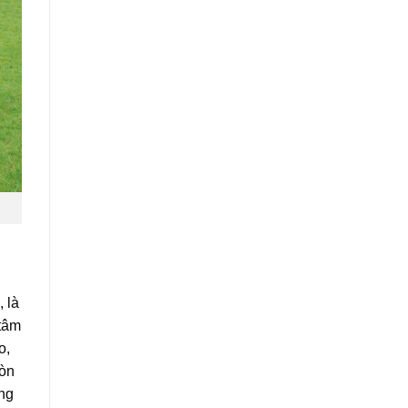
 là
 tâm
o,
òn
ơng