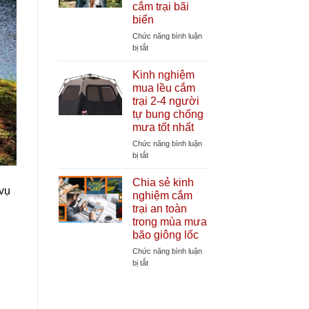
cắm trại bãi
lều
biển
cắm
trại
Chức năng bình luận
cần
ở
bị tắt
thiết
Lợi
giúp
ích
Kinh nghiệm
tăng
của
mua lều cắm
tuổi
lều
trại 2-4 người
thọ
thay
tự bung chống
lều
đồ
mưa tốt nhất
tự
bung
Chức năng bình luận
khi
ở
bị tắt
đi
Kinh
cắm
nghiệm
Chia sẻ kinh
trại
vụ
mua
nghiệm cắm
bãi
lều
trại an toàn
biển
cắm
trong mùa mưa
trại
bão giông lốc
2-
4
Chức năng bình luận
người
ở
bị tắt
tự
Chia
bung
sẻ
chống
kinh
mưa
nghiệm