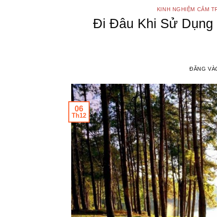
KINH NGHIỆM CẮM T
Đi Đâu Khi Sử Dụng 
ĐĂNG V
06
Th12