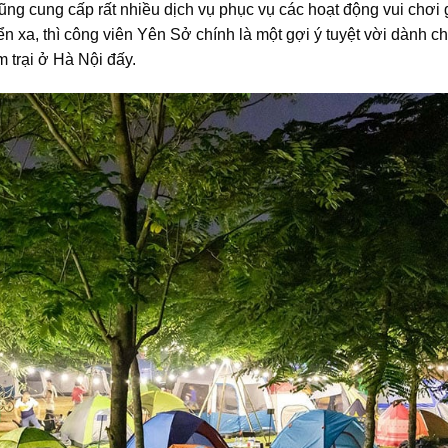
g cung cấp rất nhiều dịch vụ phục vụ các hoạt động vui chơi g
n xa, thì công viên Yên Sở chính là một gợi ý tuyệt vời dành c
trại ở Hà Nội đấy.