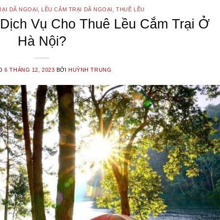
RẠI DÃ NGOẠI
,
LỀU CẮM TRẠI DÃ NGOẠI
,
THUÊ LỀU
Dịch Vụ Cho Thuê Lều Cắm Trại Ở
Hà Nội?
ÀO
6 THÁNG 12, 2023
BỞI
HUỲNH TRUNG