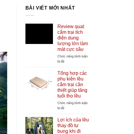
BÀI VIẾT MỚI NHẤT
Review quạt
cắm trại tích
điện dung
lượng lớn làm
mát cực sâu
Chức năng bình luận
ở
bị tắt
Review
quạt
Tổng hợp các
cắm
phụ kiện lều
trại
cắm trại cần
tích
thiết giúp tăng
điện
tuổi thọ lều
dung
lượng
Chức năng bình luận
lớn
ở
bị tắt
làm
Tổng
mát
hợp
Lợi ích của lều
cực
các
thay đồ tự
sâu
phụ
bung khi đi
kiện