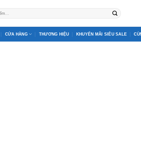
CỬA HÀNG
THƯƠNG HIỆU
KHUYẾN MÃI SIÊU SALE
CÙ