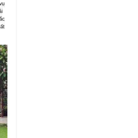
vụ
̉i
ắc
ất