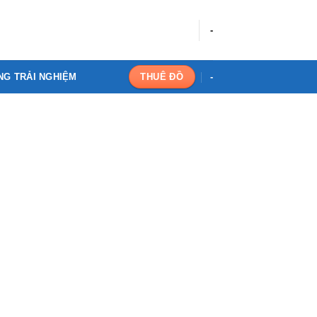
-
NG TRẢI NGHIỆM
-
THUÊ ĐỒ