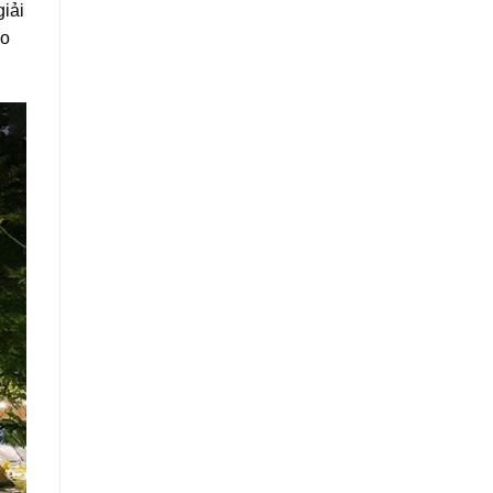
iải
ho