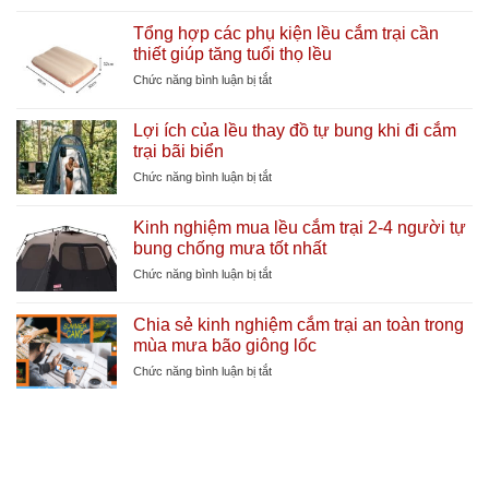
quạt
Tổng hợp các phụ kiện lều cắm trại cần
cắm
thiết giúp tăng tuổi thọ lều
trại
tích
ở
Chức năng bình luận bị tắt
điện
Tổng
dung
hợp
Lợi ích của lều thay đồ tự bung khi đi cắm
lượng
các
trại bãi biển
lớn
phụ
làm
kiện
ở
Chức năng bình luận bị tắt
mát
lều
Lợi
cực
cắm
ích
sâu
Kinh nghiệm mua lều cắm trại 2-4 người tự
trại
của
bung chống mưa tốt nhất
cần
lều
thiết
thay
ở
Chức năng bình luận bị tắt
giúp
đồ
Kinh
tăng
tự
nghiệm
tuổi
Chia sẻ kinh nghiệm cắm trại an toàn trong
bung
mua
thọ
mùa mưa bão giông lốc
khi
lều
lều
đi
cắm
ở
Chức năng bình luận bị tắt
cắm
trại
Chia
trại
2-
sẻ
bãi
4
kinh
biển
người
nghiệm
tự
cắm
bung
trại