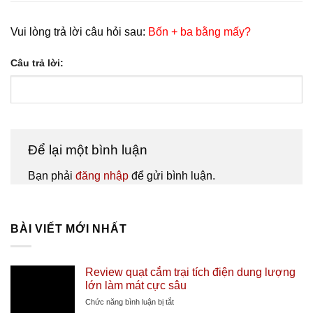
Vui lòng trả lời câu hỏi sau:
Bốn + ba bằng mấy?
Câu trả lời:
Để lại một bình luận
Bạn phải
đăng nhập
để gửi bình luận.
BÀI VIẾT MỚI NHẤT
Review quạt cắm trại tích điện dung lượng
lớn làm mát cực sâu
ở
Chức năng bình luận bị tắt
Review