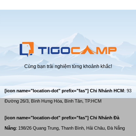
chống
an
mưa
toàn
tốt
trong
nhất
mùa
mưa
bão
giông
lốc
Cùng bạn trải nghiệm từng khoảnh khắc!
[icon name="location-dot" prefix="fas"] Chi Nhánh HCM
: 93
Đường 26/3, Bình Hưng Hòa, Bình Tân, TP.HCM
[icon name="location-dot" prefix="fas"]
Chi Nhánh Đà
Nẵng
: 198/26 Quang Trung, Thanh Bình, Hải Châu, Đà Nẵng