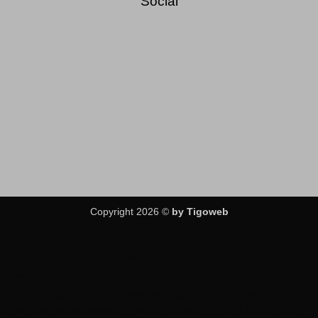
Social
Copyright 2026 ©
by Tigoweb
Fatal error
: Uncaught Error: Call to undefined function
is_woocommerce() in
/var/www/tigocamp_usr/data/www/tigocamp.com/wp-
content/themes/flatsome-child/functions.php:223 Stack trace: