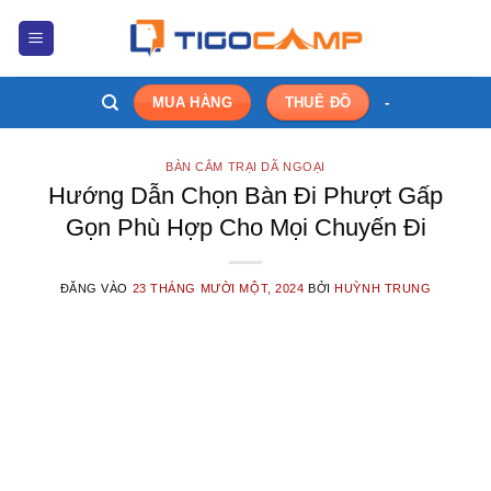
Bỏ
qua
nội
dung
-
MUA HÀNG
THUÊ ĐỒ
BÀN CẮM TRẠI DÃ NGOẠI
Hướng Dẫn Chọn Bàn Đi Phượt Gấp
Gọn Phù Hợp Cho Mọi Chuyến Đi
ĐĂNG VÀO
23 THÁNG MƯỜI MỘT, 2024
BỞI
HUỲNH TRUNG