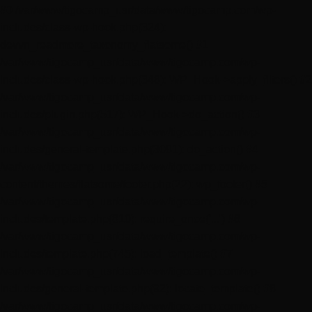
#0 /var/www/tigocamp_usr/data/www/tigocamp.com/wp-
includes/class-wp-hook.php(324):
devvn_readmore_taxonomy_flatsome() #1
/var/www/tigocamp_usr/data/www/tigocamp.com/wp-
includes/class-wp-hook.php(348): WP_Hook->apply_filters() #2
/var/www/tigocamp_usr/data/www/tigocamp.com/wp-
includes/plugin.php(517): WP_Hook->do_action() #3
/var/www/tigocamp_usr/data/www/tigocamp.com/wp-
includes/general-template.php(3081): do_action() #4
/var/www/tigocamp_usr/data/www/tigocamp.com/wp-
content/themes/flatsome/footer.php(22): wp_footer() #5
/var/www/tigocamp_usr/data/www/tigocamp.com/wp-
includes/template.php(810): require_once('...') #6
/var/www/tigocamp_usr/data/www/tigocamp.com/wp-
includes/template.php(745): load_template() #7
/var/www/tigocamp_usr/data/www/tigocamp.com/wp-
includes/general-template.php(92): locate_template() #8
/var/www/tigocamp_usr/data/www/tigocamp.com/wp-