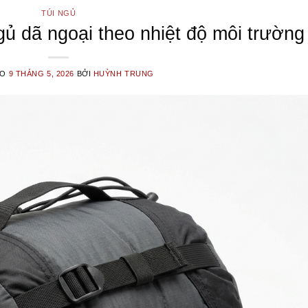
TÚI NGỦ
ủ dã ngoại theo nhiệt độ môi trường
ÀO
9 THÁNG 5, 2026
BỞI
HUỲNH TRUNG