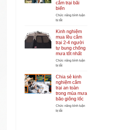
cắm trại bãi
lều
biển
cắm
trại
Chức năng bình luận
cần
ở
bị tắt
thiết
Lợi
giúp
ích
Kinh nghiệm
tăng
của
mua lều cắm
tuổi
lều
trại 2-4 người
thọ
thay
tự bung chống
lều
đồ
mưa tốt nhất
tự
bung
Chức năng bình luận
khi
ở
bị tắt
đi
Kinh
cắm
nghiệm
Chia sẻ kinh
trại
mua
nghiệm cắm
bãi
lều
trại an toàn
biển
cắm
trong mùa mưa
trại
bão giông lốc
2-
4
Chức năng bình luận
người
ở
bị tắt
tự
Chia
bung
sẻ
chống
kinh
mưa
nghiệm