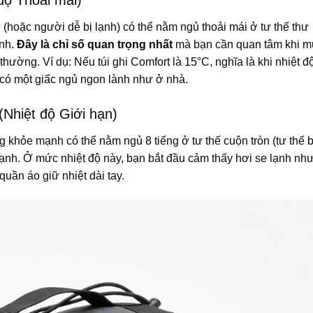
độ Thoải mái)
(hoặc người dễ bị lạnh) có thể nằm ngủ thoải mái ở tư thế thư
ạnh.
Đây là chỉ số quan trọng nhất
mà bạn cần quan tâm khi m
thường. Ví dụ: Nếu túi ghi Comfort là 15°C, nghĩa là khi nhiệt đ
ẽ có một giấc ngủ ngon lành như ở nhà.
(Nhiệt độ Giới hạn)
 khỏe mạnh có thể nằm ngủ 8 tiếng ở tư thế cuộn tròn (tư thế 
ì lạnh. Ở mức nhiệt độ này, bạn bắt đầu cảm thấy hơi se lạnh nh
uần áo giữ nhiệt dài tay.