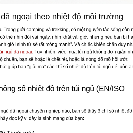
dã ngoại theo nhiệt độ môi trường
. Trong giới camping và trekking, có một nguyên tắc sống còn
 có thể nhịn đói vài ngày, nhịn khát vài giờ, nhưng nếu bạn bị h
anh giới sinh tử sẽ rất mỏng manh”. Và chiếc khiên chắn duy nh
túi ngủ dã ngoại
. Tuy nhiên, việc mua túi ngủ không đơn giản n
 chuẩn, bạn sẽ hoặc là chết rét, hoặc là nóng đổ mồ hôi ướt
nhất giúp bạn “giải mã” các chỉ số nhiệt độ trên túi ngủ để luôn a
hông số nhiệt độ trên túi ngủ (EN/ISO
i ngủ dã ngoại chuyên nghiệp nào, bạn sẽ thấy 3 chỉ số nhiệt độ
 hãy đọc kỹ vì đây là sinh mạng của bạn: