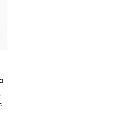
E!
ồ
c