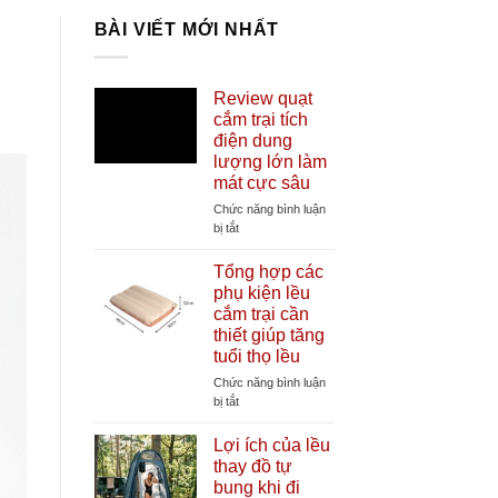
BÀI VIẾT MỚI NHẤT
Review quạt
cắm trại tích
điện dung
lượng lớn làm
mát cực sâu
Chức năng bình luận
ở
bị tắt
Review
quạt
Tổng hợp các
cắm
phụ kiện lều
trại
cắm trại cần
tích
thiết giúp tăng
điện
tuổi thọ lều
dung
lượng
Chức năng bình luận
lớn
ở
bị tắt
làm
Tổng
mát
hợp
Lợi ích của lều
cực
các
thay đồ tự
sâu
phụ
bung khi đi
kiện