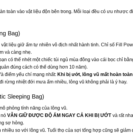
àn toàn vào vật liệu độn bên trong. Mỗi loại đều có ưu nhược 
ing Bag)
vật liệu giữ ấm tự nhiên vô địch nhất hành tinh. Chỉ số Fill Pow
ấm và càng nhẹ.
bạn có thể nhét một chiếc túi ngủ mùa đông vào cái bọc chỉ bằn
o quản đúng cách có thể dùng hơn 10 năm).
Và điểm yếu chí mạng nhất:
Khi bị ướt, lông vũ mất hoàn toàn
đi rừng nhiệt đới mưa ẩm nhiều, lông vũ không phải là ý hay.
tic Sleeping Bag)
 mô phỏng tính năng của lông vũ.
, nó
VẪN GIỮ ĐƯỢC ĐỘ ẤM NGAY CẢ KHI BỊ ƯỚT
và rất nh
ông sợ hỏng.
hiều so với lông vũ. Tuổi thọ của sợi tổng hợp cũng sẽ giảm