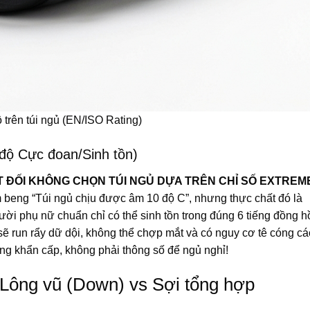
 trên túi ngủ (EN/ISO Rating)
 độ Cực đoan/Sinh tồn)
 ĐỐI KHÔNG CHỌN TÚI NGỦ DỰA TRÊN CHỈ SỐ EXTREM
 beng “Túi ngủ chịu được âm 10 độ C”, nhưng thực chất đó là
ời phụ nữ chuẩn chỉ có thể sinh tồn trong đúng 6 tiếng đồng h
sẽ run rẩy dữ dội, không thể chợp mắt và có nguy cơ tê cóng cá
ng khẩn cấp, không phải thông số để ngủ nghỉ!
: Lông vũ (Down) vs Sợi tổng hợp