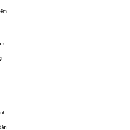
điểm
er
g
anh
 dần