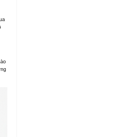
ua
ộ
bào
ưng