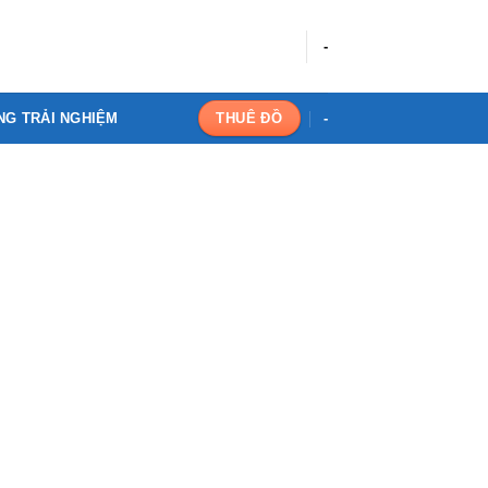
-
NG TRẢI NGHIỆM
-
THUÊ ĐỒ