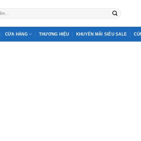
CỬA HÀNG
THƯƠNG HIỆU
KHUYẾN MÃI SIÊU SALE
CÙ