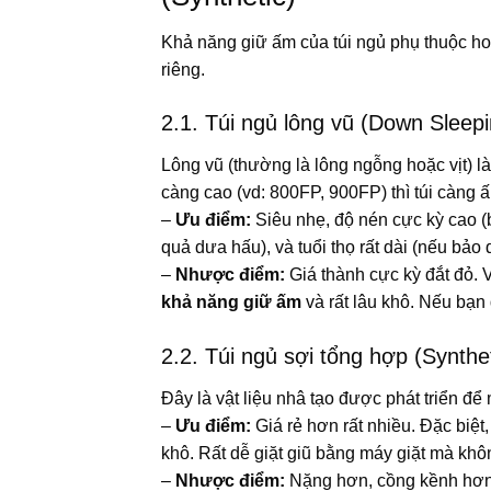
Khả năng giữ ấm của túi ngủ phụ thuộc ho
riêng.
2.1. Túi ngủ lông vũ (Down Sleep
Lông vũ (thường là lông ngỗng hoặc vịt) là 
càng cao (vd: 800FP, 900FP) thì túi càng 
–
Ưu điểm:
Siêu nhẹ, độ nén cực kỳ cao (
quả dưa hấu), và tuổi thọ rất dài (nếu bả
–
Nhược điểm:
Giá thành cực kỳ đắt đỏ. 
khả năng giữ ấm
và rất lâu khô. Nếu bạn 
2.2. Túi ngủ sợi tổng hợp (Synthe
Đây là vật liệu nhâ tạo được phát triển để
–
Ưu điểm:
Giá rẻ hơn rất nhiều. Đặc biệt
khô. Rất dễ giặt giũ bằng máy giặt mà kh
–
Nhược điểm:
Nặng hơn, cồng kềnh hơn n