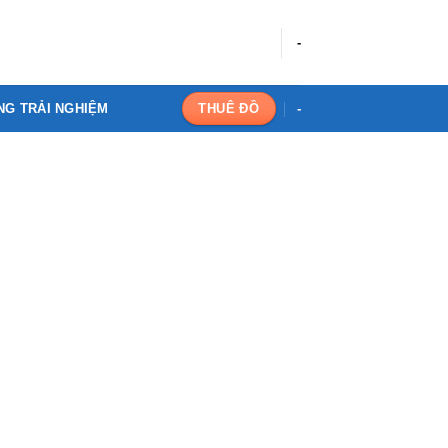
-
NG TRẢI NGHIỆM
-
THUÊ ĐỒ