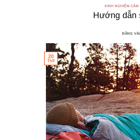
KINH NGHIỆM CẮM 
Hướng dẫn s
ĐĂNG V
20
Th9