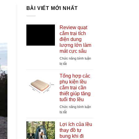
BÀI VIẾT MỚI NHẤT
Review quạt
cắm trại tích
điện dung
lượng lớn làm
mát cực sâu
Chức năng bình luận
ở
bị tắt
Review
quạt
Tổng hợp các
cắm
phụ kiện lều
trại
cắm trại cần
tích
thiết giúp tăng
điện
tuổi thọ lều
dung
lượng
Chức năng bình luận
lớn
ở
bị tắt
làm
Tổng
mát
hợp
Lợi ích của lều
cực
các
thay đồ tự
sâu
phụ
bung khi đi
kiện