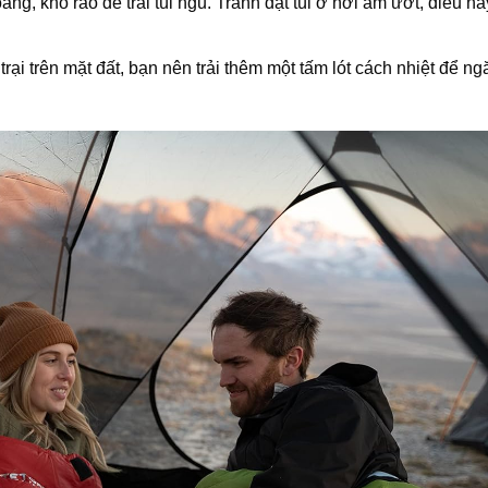
oáng, khô ráo để trải túi ngủ. Tránh đặt túi ở nơi ẩm ướt, điều nà
trại trên mặt đất, bạn nên trải thêm một tấm lót cách nhiệt để ng