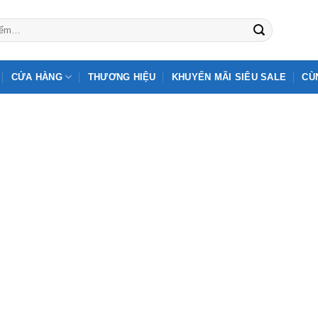
CỬA HÀNG
THƯƠNG HIỆU
KHUYẾN MÃI SIÊU SALE
CÙ