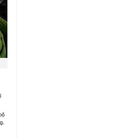
ể
 bộ
g.