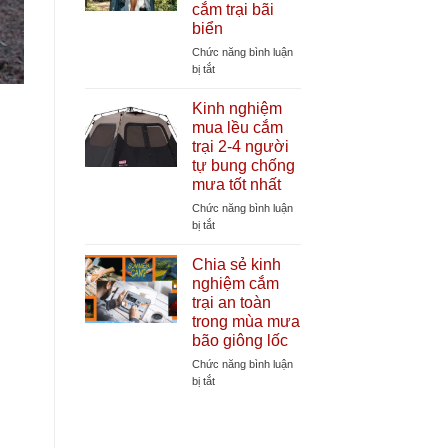
cắm trại bãi
lều
biển
cắm
trại
Chức năng bình luận
cần
ở
bị tắt
thiết
Lợi
giúp
ích
Kinh nghiệm
tăng
của
mua lều cắm
tuổi
lều
trại 2-4 người
thọ
thay
tự bung chống
lều
đồ
mưa tốt nhất
tự
bung
Chức năng bình luận
khi
ở
bị tắt
đi
Kinh
cắm
nghiệm
Chia sẻ kinh
trại
mua
nghiệm cắm
bãi
lều
trại an toàn
biển
cắm
trong mùa mưa
trại
bão giông lốc
2-
4
Chức năng bình luận
người
ở
bị tắt
tự
Chia
bung
sẻ
chống
kinh
mưa
nghiệm