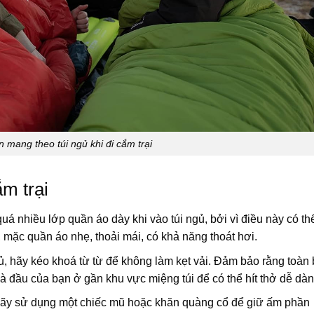
 mang theo túi ngủ khi đi cắm trại
m trại
uá nhiều lớp quần áo dày khi vào túi ngủ, bởi vì điều này có th
 mặc quần áo nhẹ, thoải mái, có khả năng thoát hơi.
gủ, hãy kéo khoá từ từ để không làm kẹt vải. Đảm bảo rằng toàn
và đầu của bạn ở gần khu vực miệng túi để có thể hít thở dễ dàn
h, hãy sử dụng một chiếc mũ hoặc khăn quàng cổ để giữ ấm phần