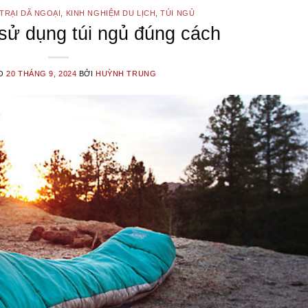
TRẠI DÃ NGOẠI
,
KINH NGHIỆM DU LỊCH
,
TÚI NGỦ
ử dụng túi ngủ đúng cách
ÀO
20 THÁNG 9, 2024
BỞI
HUỲNH TRUNG