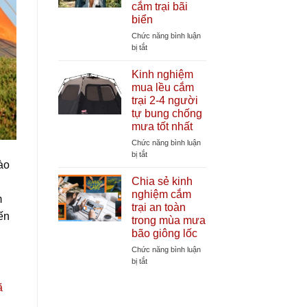
cắm trại bãi
lều
biển
cắm
trại
Chức năng bình luận
cần
ở
bị tắt
thiết
Lợi
giúp
ích
Kinh nghiệm
tăng
của
mua lều cắm
tuổi
lều
trại 2-4 người
thọ
thay
tự bung chống
lều
đồ
mưa tốt nhất
tự
bung
Chức năng bình luận
khi
ở
bị tắt
đi
ào
Kinh
cắm
nghiệm
Chia sẻ kinh
trại
mua
nghiệm cắm
m
bãi
lều
trại an toàn
biển
cắm
ến
trong mùa mưa
trại
bão giông lốc
2-
4
Chức năng bình luận
người
ở
bị tắt
tự
Chia
bung
sẻ
ã
chống
kinh
mưa
nghiệm