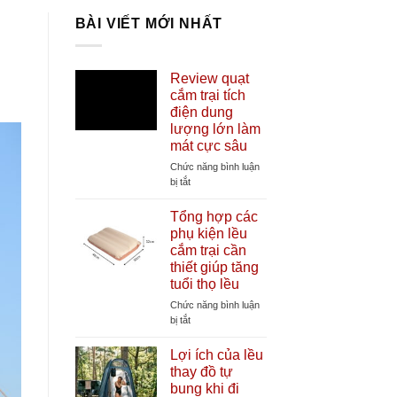
BÀI VIẾT MỚI NHẤT
Review quạt
cắm trại tích
điện dung
lượng lớn làm
mát cực sâu
Chức năng bình luận
ở
bị tắt
Review
quạt
Tổng hợp các
cắm
phụ kiện lều
trại
cắm trại cần
tích
thiết giúp tăng
điện
tuổi thọ lều
dung
lượng
Chức năng bình luận
lớn
ở
bị tắt
làm
Tổng
mát
hợp
Lợi ích của lều
cực
các
thay đồ tự
sâu
phụ
bung khi đi
kiện