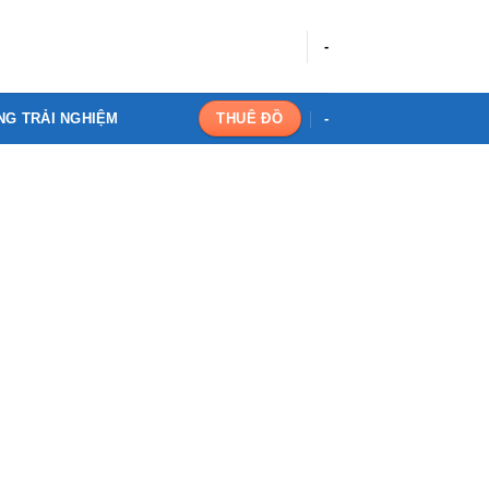
-
NG TRẢI NGHIỆM
-
THUÊ ĐỒ