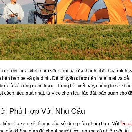
mọi người thoát khỏi nhịp sống hối hả của thành phố, hòa mình v
n bên bạn bè và gia đình. Để chuyến đi trở nên thoải mái và dễ
hợp là vô cùng quan trọng. Trong bài viết này, chúng ta sẽ khá
t cách hiệu quả nhất, từ việc chọn lều, lắp đặt, bảo quản cho đ
ười Phù Hợp Với Nhu Cầu
ầu tiên cần xem xét là nhu cầu sử dụng của nhóm bạn. Một
lều d
ng cấp không gian đủ cho 4 người lớn, nhưng có nhiều yếu tố