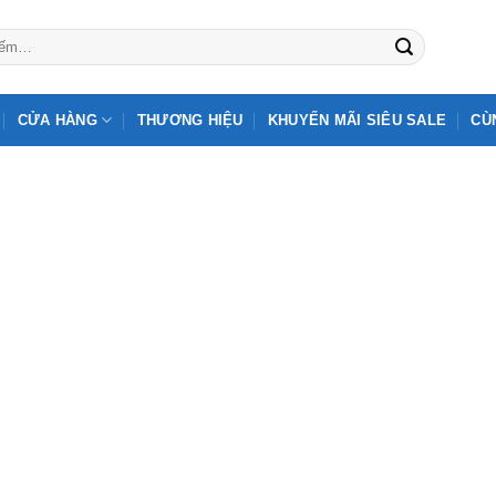
CỬA HÀNG
THƯƠNG HIỆU
KHUYẾN MÃI SIÊU SALE
CÙ