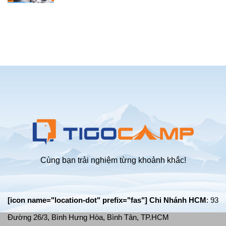
trại
Chia
trại
2-
sẻ
bãi
4
kinh
biển
người
nghiệm
tự
cắm
bung
trại
chống
an
mưa
toàn
tốt
trong
nhất
mùa
mưa
bão
giông
lốc
Cùng bạn trải nghiệm từng khoảnh khắc!
[icon name="location-dot" prefix="fas"] Chi Nhánh HCM
: 93
Đường 26/3, Bình Hưng Hòa, Bình Tân, TP.HCM