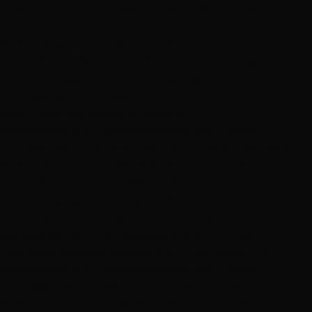
Fatal error
: Uncaught Error: Call to undefined function
is_woocommerce() in
/var/www/tigocamp_usr/data/www/tigocamp.com/wp-
content/themes/flatsome-child/functions.php:223 Stack trace:
#0 /var/www/tigocamp_usr/data/www/tigocamp.com/wp-
includes/class-wp-hook.php(324):
devvn_readmore_taxonomy_flatsome() #1
/var/www/tigocamp_usr/data/www/tigocamp.com/wp-
includes/class-wp-hook.php(348): WP_Hook->apply_filters() #2
/var/www/tigocamp_usr/data/www/tigocamp.com/wp-
includes/plugin.php(517): WP_Hook->do_action() #3
/var/www/tigocamp_usr/data/www/tigocamp.com/wp-
includes/general-template.php(3081): do_action() #4
/var/www/tigocamp_usr/data/www/tigocamp.com/wp-
content/themes/flatsome/footer.php(22): wp_footer() #5
/var/www/tigocamp_usr/data/www/tigocamp.com/wp-
includes/template.php(810): require_once('...') #6
/var/www/tigocamp_usr/data/www/tigocamp.com/wp-