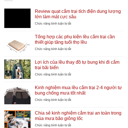
Review quạt cắm trại tích điện dung lượng
lớn làm mát cực sâu
ở
Chức năng bình luận bị tắt
Review
quạt
Tổng hợp các phụ kiện lều cắm trại cần
cắm
thiết giúp tăng tuổi thọ lều
trại
tích
ở
Chức năng bình luận bị tắt
điện
Tổng
dung
hợp
Lợi ích của lều thay đồ tự bung khi đi cắm
lượng
các
trại bãi biển
lớn
phụ
làm
kiện
ở
Chức năng bình luận bị tắt
mát
lều
Lợi
cực
cắm
ích
sâu
Kinh nghiệm mua lều cắm trại 2-4 người tự
trại
của
bung chống mưa tốt nhất
cần
lều
thiết
thay
ở
Chức năng bình luận bị tắt
giúp
đồ
Kinh
tăng
tự
nghiệm
tuổi
Chia sẻ kinh nghiệm cắm trại an toàn trong
bung
mua
thọ
mùa mưa bão giông lốc
khi
lều
lều
đi
cắm
ở
Chức năng bình luận bị tắt
cắm