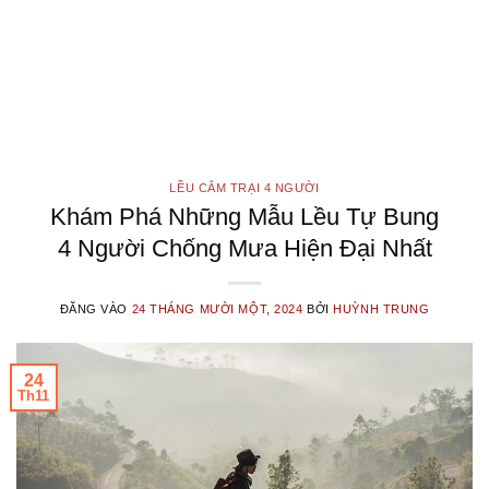
LỀU CẮM TRẠI 4 NGƯỜI
Khám Phá Những Mẫu Lều Tự Bung
4 Người Chống Mưa Hiện Đại Nhất
ĐĂNG VÀO
24 THÁNG MƯỜI MỘT, 2024
BỞI
HUỲNH TRUNG
24
Th11