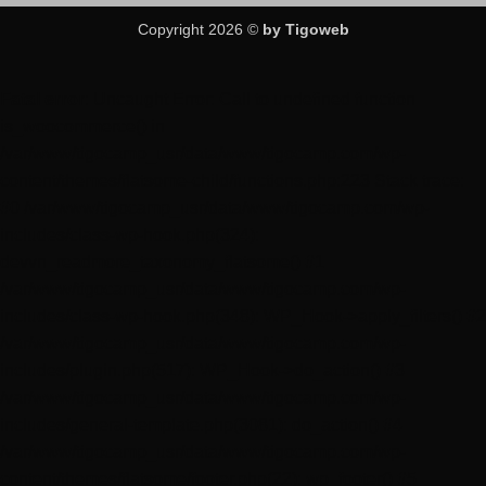
Copyright 2026 ©
by Tigoweb
Fatal error
: Uncaught Error: Call to undefined function
is_woocommerce() in
/var/www/tigocamp_usr/data/www/tigocamp.com/wp-
content/themes/flatsome-child/functions.php:223 Stack trace:
#0 /var/www/tigocamp_usr/data/www/tigocamp.com/wp-
includes/class-wp-hook.php(324):
devvn_readmore_taxonomy_flatsome() #1
/var/www/tigocamp_usr/data/www/tigocamp.com/wp-
includes/class-wp-hook.php(348): WP_Hook->apply_filters() #2
/var/www/tigocamp_usr/data/www/tigocamp.com/wp-
includes/plugin.php(517): WP_Hook->do_action() #3
/var/www/tigocamp_usr/data/www/tigocamp.com/wp-
includes/general-template.php(3081): do_action() #4
/var/www/tigocamp_usr/data/www/tigocamp.com/wp-
content/themes/flatsome/footer.php(22): wp_footer() #5