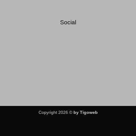
Social
Copyright 2026 ©
by Tigoweb
Fatal error
: Uncaught Error: Call to undefined function