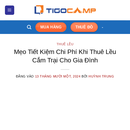
Bỏ
qua
nội
dung
-
MUA HÀNG
THUÊ ĐỒ
THUÊ LỀU
Mẹo Tiết Kiệm Chi Phí Khi Thuê Lều
Cắm Trại Cho Gia Đình
ĐĂNG VÀO
13 THÁNG MƯỜI MỘT, 2024
BỞI
HUỲNH TRUNG