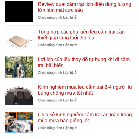
Review quạt cắm trại tích điện dung lượng
lớn làm mát cực sâu
ở
Chức năng bình luận bị tắt
Review
quạt
Tổng hợp các phụ kiện lều cắm trại cần
cắm
thiết giúp tăng tuổi thọ lều
trại
tích
ở
Chức năng bình luận bị tắt
điện
Tổng
dung
hợp
Lợi ích của lều thay đồ tự bung khi đi cắm
lượng
các
trại bãi biển
lớn
phụ
làm
kiện
ở
Chức năng bình luận bị tắt
mát
lều
Lợi
cực
cắm
ích
sâu
Kinh nghiệm mua lều cắm trại 2-4 người tự
trại
của
bung chống mưa tốt nhất
cần
lều
thiết
thay
ở
Chức năng bình luận bị tắt
giúp
đồ
Kinh
tăng
tự
nghiệm
tuổi
Chia sẻ kinh nghiệm cắm trại an toàn trong
bung
mua
thọ
mùa mưa bão giông lốc
khi
lều
lều
đi
cắm
ở
Chức năng bình luận bị tắt
cắm
trại
Chia
trại
2-
sẻ