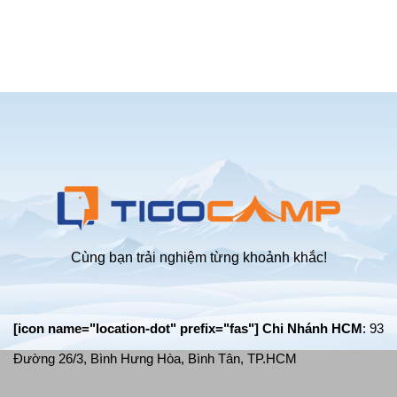
bãi
4
kinh
biển
người
nghiệm
tự
cắm
bung
trại
chống
an
mưa
toàn
tốt
trong
nhất
mùa
mưa
bão
giông
lốc
Cùng bạn trải nghiệm từng khoảnh khắc!
[icon name="location-dot" prefix="fas"] Chi Nhánh HCM
: 93
Đường 26/3, Bình Hưng Hòa, Bình Tân, TP.HCM