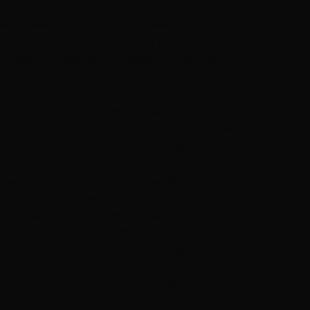
is_woocommerce() in
/var/www/tigocamp_usr/data/www/tigocamp.com/wp-
content/themes/flatsome-child/functions.php:223 Stack trace:
#0 /var/www/tigocamp_usr/data/www/tigocamp.com/wp-
includes/class-wp-hook.php(324):
devvn_readmore_taxonomy_flatsome() #1
/var/www/tigocamp_usr/data/www/tigocamp.com/wp-
includes/class-wp-hook.php(348): WP_Hook->apply_filters() #2
/var/www/tigocamp_usr/data/www/tigocamp.com/wp-
includes/plugin.php(517): WP_Hook->do_action() #3
/var/www/tigocamp_usr/data/www/tigocamp.com/wp-
includes/general-template.php(3081): do_action() #4
/var/www/tigocamp_usr/data/www/tigocamp.com/wp-
content/themes/flatsome/footer.php(22): wp_footer() #5
/var/www/tigocamp_usr/data/www/tigocamp.com/wp-
includes/template.php(810): require_once('...') #6
/var/www/tigocamp_usr/data/www/tigocamp.com/wp-
includes/template.php(745): load_template() #7