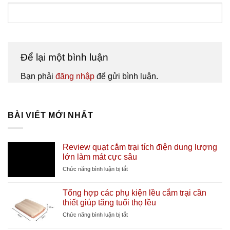
Để lại một bình luận
Bạn phải
đăng nhập
để gửi bình luận.
BÀI VIẾT MỚI NHẤT
Review quạt cắm trại tích điện dung lượng
lớn làm mát cực sâu
ở
Chức năng bình luận bị tắt
Review
quạt
Tổng hợp các phụ kiện lều cắm trại cần
cắm
thiết giúp tăng tuổi thọ lều
trại
tích
ở
Chức năng bình luận bị tắt
điện
Tổng
dung