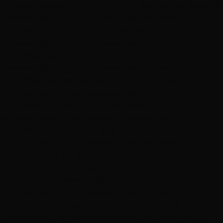
includes/class-wp-hook.php(348): WP_Hook->apply_filters() #2
/var/www/tigocamp_usr/data/www/tigocamp.com/wp-
includes/plugin.php(517): WP_Hook->do_action() #3
/var/www/tigocamp_usr/data/www/tigocamp.com/wp-
includes/general-template.php(3081): do_action() #4
/var/www/tigocamp_usr/data/www/tigocamp.com/wp-
content/themes/flatsome/footer.php(22): wp_footer() #5
/var/www/tigocamp_usr/data/www/tigocamp.com/wp-
includes/template.php(810): require_once('...') #6
/var/www/tigocamp_usr/data/www/tigocamp.com/wp-
includes/template.php(745): load_template() #7
/var/www/tigocamp_usr/data/www/tigocamp.com/wp-
includes/general-template.php(92): locate_template() #8
/var/www/tigocamp_usr/data/www/tigocamp.com/wp-
content/themes/flatsome/single.php(17): get_footer() #9
/var/www/tigocamp_usr/data/www/tigocamp.com/wp-
includes/template-loader.php(106): include('...') #10
/var/www/tigocamp_usr/data/www/tigocamp.com/wp-blog-