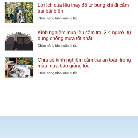
hợp
Lợi ích của lều thay đồ tự bung khi đi cắm
lượng
các
trại bãi biển
lớn
phụ
làm
kiện
ở
Chức năng bình luận bị tắt
mát
lều
Lợi
cực
cắm
ích
sâu
Kinh nghiệm mua lều cắm trại 2-4 người tự
trại
của
bung chống mưa tốt nhất
cần
lều
thiết
thay
ở
Chức năng bình luận bị tắt
giúp
đồ
Kinh
tăng
tự
nghiệm
tuổi
Chia sẻ kinh nghiệm cắm trại an toàn trong
bung
mua
thọ
mùa mưa bão giông lốc
khi
lều
lều
đi
cắm
ở
Chức năng bình luận bị tắt
cắm
trại
Chia
trại
2-
sẻ
bãi
4
kinh
biển
người
nghiệm
tự
cắm
bung
trại
chống
an
mưa
toàn
tốt
trong
nhất
mùa
mưa
bão