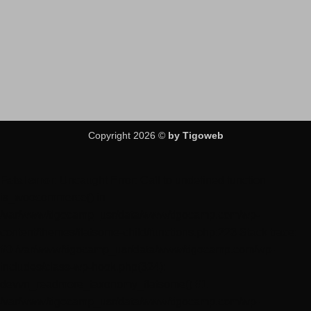
Copyright 2026 ©
by Tigoweb
Fatal error
: Uncaught Error: Call to undefined function
is_woocommerce() in
/var/www/tigocamp_usr/data/www/tigocamp.com/wp-
content/themes/flatsome-child/functions.php:223 Stack trace:
#0 /var/www/tigocamp_usr/data/www/tigocamp.com/wp-
includes/class-wp-hook.php(324):
devvn_readmore_taxonomy_flatsome() #1
/var/www/tigocamp_usr/data/www/tigocamp.com/wp-