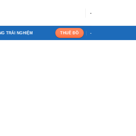
-
NG TRẢI NGHIỆM
-
THUÊ ĐỒ