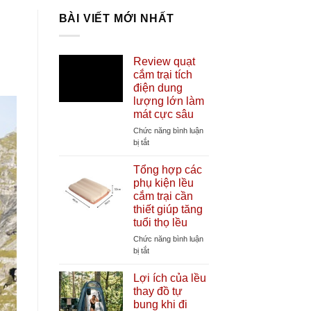
BÀI VIẾT MỚI NHẤT
Review quạt
cắm trại tích
điện dung
lượng lớn làm
mát cực sâu
Chức năng bình luận
ở
bị tắt
Review
quạt
Tổng hợp các
cắm
phụ kiện lều
trại
cắm trại cần
tích
thiết giúp tăng
điện
tuổi thọ lều
dung
lượng
Chức năng bình luận
lớn
ở
bị tắt
làm
Tổng
mát
hợp
Lợi ích của lều
cực
các
thay đồ tự
sâu
phụ
bung khi đi
kiện