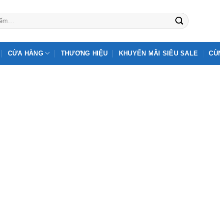
CỬA HÀNG
THƯƠNG HIỆU
KHUYẾN MÃI SIÊU SALE
CÙ