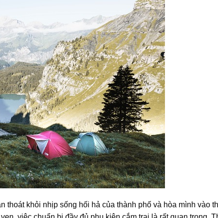
ạn thoát khỏi nhịp sống hối hả của thành phố và hòa mình vào t
 vẹn, việc chuẩn bị đầy đủ phụ kiện cắm trại là rất quan trọng. 