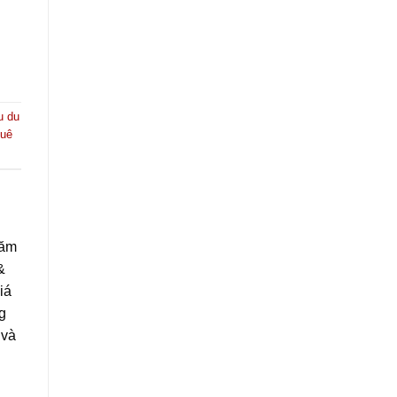
u du
uê
năm
&
iá
g
 và