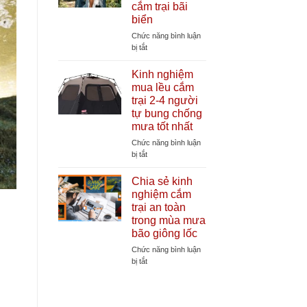
cắm trại bãi
lều
biển
cắm
trại
Chức năng bình luận
cần
ở
bị tắt
thiết
Lợi
giúp
ích
Kinh nghiệm
tăng
của
mua lều cắm
tuổi
lều
trại 2-4 người
thọ
thay
tự bung chống
lều
đồ
mưa tốt nhất
tự
bung
Chức năng bình luận
khi
ở
bị tắt
đi
Kinh
cắm
nghiệm
Chia sẻ kinh
trại
mua
nghiệm cắm
bãi
lều
trại an toàn
biển
cắm
trong mùa mưa
trại
bão giông lốc
2-
4
Chức năng bình luận
người
ở
bị tắt
tự
Chia
bung
sẻ
chống
kinh
mưa
nghiệm