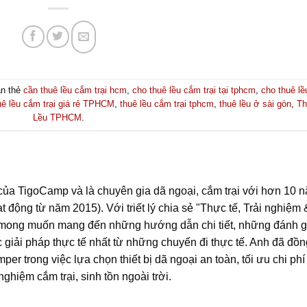
n thẻ
cần thuê lều cắm trại hcm
,
cho thuê lều cắm trại tại tphcm
,
cho thuê lề
ê lều cắm trại giá rẻ TPHCM
,
thuê lều cắm trại tphcm
,
thuê lều ở sài gòn
,
Th
Lều TPHCM
.
ủa TigoCamp và là chuyên gia dã ngoại, cắm trại với hơn 10 
t động từ năm 2015). Với triết lý chia sẻ "Thực tế, Trải nghiệm 
 mong muốn mang đến những hướng dẫn chi tiết, những đánh g
c giải pháp thực tế nhất từ những chuyến đi thực tế. Anh đã đồn
r trong việc lựa chọn thiết bị dã ngoại an toàn, tối ưu chi phí
ghiệm cắm trại, sinh tồn ngoài trời.