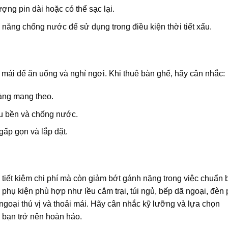
ợng pin dài hoặc có thể sạc lại.
ăng chống nước để sử dụng trong điều kiện thời tiết xấu.
 mái để ăn uống và nghỉ ngơi. Khi thuê bàn ghế, hãy cân nhắc:
àng mang theo.
ệu bền và chống nước.
gấp gọn và lắp đặt.
 tiết kiệm chi phí mà còn giảm bớt gánh nặng trong việc chuẩn b
hụ kiện phù hợp như lều cắm trại, túi ngủ, bếp dã ngoại, đèn 
goại thú vị và thoải mái. Hãy cân nhắc kỹ lưỡng và lựa chọn
 bạn trở nên hoàn hảo.