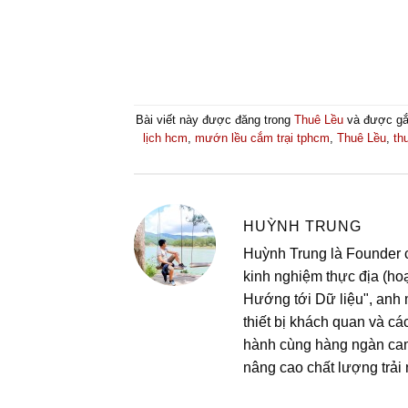
Bài viết này được đăng trong
Thuê Lều
và được gắ
lịch hcm
,
mướn lều cắm trại tphcm
,
Thuê Lều
,
thu
HUỲNH TRUNG
Huỳnh Trung là Founder c
kinh nghiệm thực địa (hoạ
Hướng tới Dữ liệu", anh
thiết bị khách quan và cá
hành cùng hàng ngàn campe
nâng cao chất lượng trải n