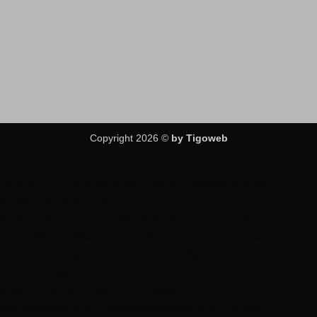
Copyright 2026 ©
by Tigoweb
Fatal error
: Uncaught Error: Call to undefined function
is_woocommerce() in
/var/www/tigocamp_usr/data/www/tigocamp.com/wp-
content/themes/flatsome-child/functions.php:223 Stack trace:
#0 /var/www/tigocamp_usr/data/www/tigocamp.com/wp-
includes/class-wp-hook.php(324):
devvn_readmore_taxonomy_flatsome() #1
/var/www/tigocamp_usr/data/www/tigocamp.com/wp-