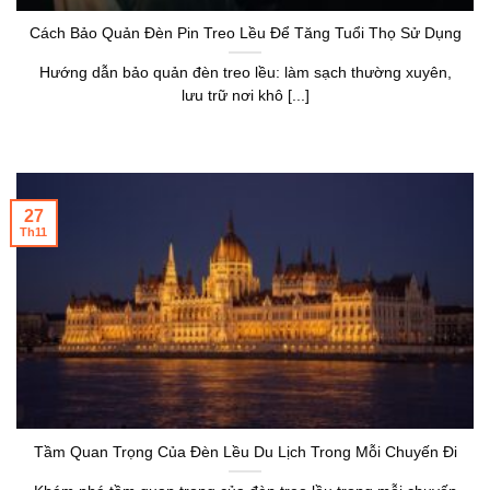
Cách Bảo Quản Đèn Pin Treo Lều Để Tăng Tuổi Thọ Sử Dụng
Hướng dẫn bảo quản đèn treo lều: làm sạch thường xuyên,
lưu trữ nơi khô [...]
27
Th11
Tầm Quan Trọng Của Đèn Lều Du Lịch Trong Mỗi Chuyến Đi