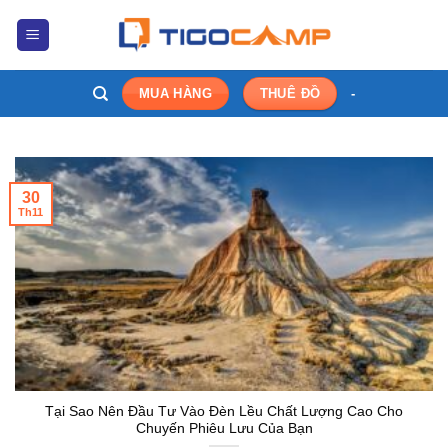
Bỏ
qua
nội
dung
-
MUA HÀNG
THUÊ ĐỒ
30
Th11
Tại Sao Nên Đầu Tư Vào Đèn Lều Chất Lượng Cao Cho
Chuyến Phiêu Lưu Của Bạn