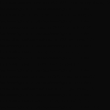
includes/class-wp-hook.php(348): WP_Hook->apply_filters() #2
/var/www/tigocamp_usr/data/www/tigocamp.com/wp-
includes/plugin.php(517): WP_Hook->do_action() #3
/var/www/tigocamp_usr/data/www/tigocamp.com/wp-
includes/general-template.php(3081): do_action() #4
/var/www/tigocamp_usr/data/www/tigocamp.com/wp-
content/themes/flatsome/footer.php(22): wp_footer() #5
/var/www/tigocamp_usr/data/www/tigocamp.com/wp-
includes/template.php(810): require_once('...') #6
/var/www/tigocamp_usr/data/www/tigocamp.com/wp-
includes/template.php(745): load_template() #7
/var/www/tigocamp_usr/data/www/tigocamp.com/wp-
includes/general-template.php(92): locate_template() #8
/var/www/tigocamp_usr/data/www/tigocamp.com/wp-
content/themes/flatsome/index.php(17): get_footer() #9
/var/www/tigocamp_usr/data/www/tigocamp.com/wp-
includes/template-loader.php(106): include('...') #10
/var/www/tigocamp_usr/data/www/tigocamp.com/wp-blog-