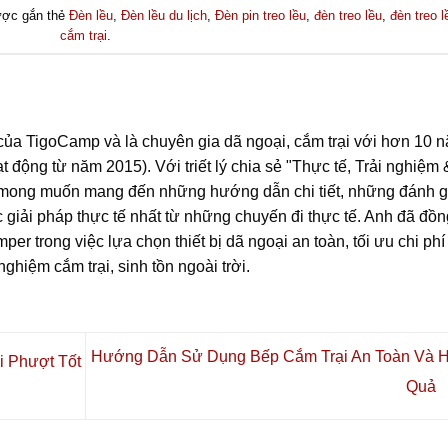
ợc gắn thẻ
Đèn lều
,
Đèn lều du lịch
,
Đèn pin treo lều
,
đèn treo lều
,
đèn treo l
cắm trại
.
ủa TigoCamp và là chuyên gia dã ngoại, cắm trại với hơn 10 
t động từ năm 2015). Với triết lý chia sẻ "Thực tế, Trải nghiệm 
 mong muốn mang đến những hướng dẫn chi tiết, những đánh g
c giải pháp thực tế nhất từ những chuyến đi thực tế. Anh đã đồn
r trong việc lựa chọn thiết bị dã ngoại an toàn, tối ưu chi phí
ghiệm cắm trại, sinh tồn ngoài trời.
Hướng Dẫn Sử Dụng Bếp Cắm Trại An Toàn Và H
 Phượt Tốt
Quả