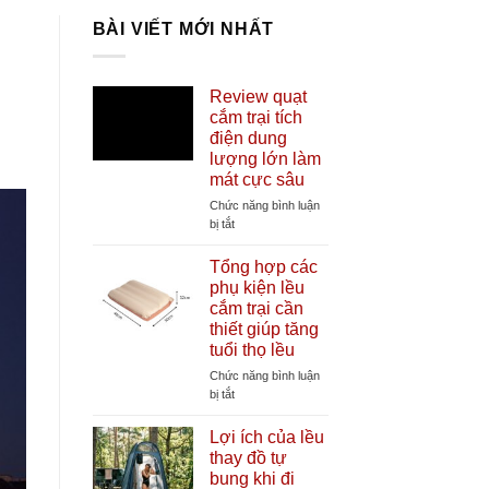
BÀI VIẾT MỚI NHẤT
Review quạt
cắm trại tích
điện dung
lượng lớn làm
mát cực sâu
Chức năng bình luận
ở
bị tắt
Review
quạt
Tổng hợp các
cắm
phụ kiện lều
trại
cắm trại cần
tích
thiết giúp tăng
điện
tuổi thọ lều
dung
lượng
Chức năng bình luận
lớn
ở
bị tắt
làm
Tổng
mát
hợp
Lợi ích của lều
cực
các
thay đồ tự
sâu
phụ
bung khi đi
kiện