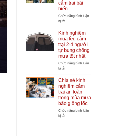
cắm trại bãi
lều
biển
cắm
trại
Chức năng bình luận
cần
ở
bị tắt
thiết
Lợi
giúp
ích
Kinh nghiệm
tăng
của
mua lều cắm
tuổi
lều
trại 2-4 người
thọ
thay
tự bung chống
lều
đồ
mưa tốt nhất
tự
bung
Chức năng bình luận
khi
ở
bị tắt
đi
Kinh
cắm
nghiệm
Chia sẻ kinh
trại
mua
nghiệm cắm
bãi
lều
trại an toàn
biển
cắm
trong mùa mưa
trại
bão giông lốc
2-
4
Chức năng bình luận
người
ở
bị tắt
tự
Chia
bung
sẻ
chống
kinh
mưa
nghiệm