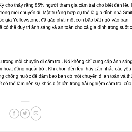
ỳ cho thấy rằng 85% người tham gia cắm trại cho biết đèn lều 
trong mỗi chuyến đi. Một trường hợp cụ thể là gia đình nhà Smit
uốc gia Yellowstone, đã gặp phải một cơn bão bất ngờ vào ban
 có thể duy trì ánh sáng và an toàn cho cả gia đình trong suốt 
ếu trong mỗi chuyến đi cắm trại. Nó không chỉ cung cấp ánh sán
i hoạt động ngoài trời. Khi chọn đèn lều, hãy cân nhắc các yếu 
ăng chống nước để đảm bảo bạn có một chuyến đi an toàn và th
t có thể làm nên sự khác biệt lớn trong trải nghiệm cắm trại của