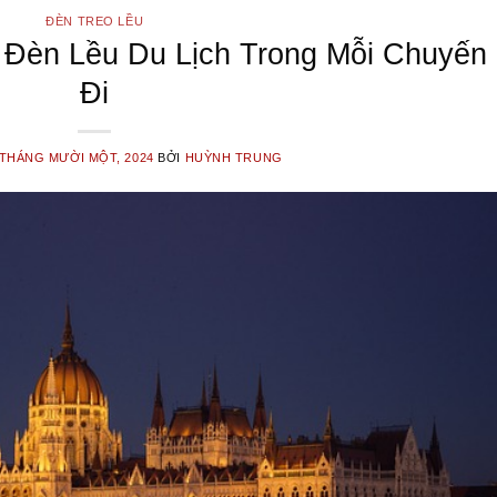
ĐÈN TREO LỀU
Đèn Lều Du Lịch Trong Mỗi Chuyến
Đi
 THÁNG MƯỜI MỘT, 2024
BỞI
HUỲNH TRUNG