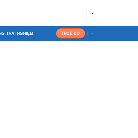
-
NG TRẢI NGHIỆM
-
THUÊ ĐỒ