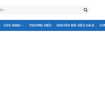
CỬA HÀNG
THƯƠNG HIỆU
KHUYẾN MÃI SIÊU SALE
CÙ