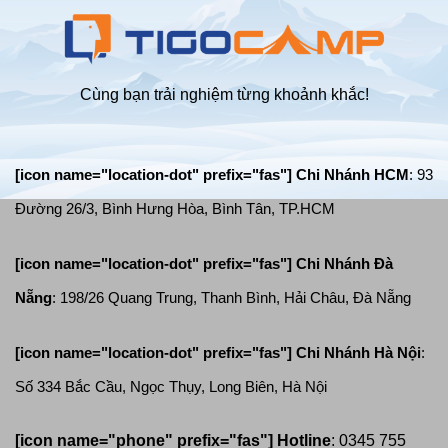
lốc
Cùng bạn trải nghiệm từng khoảnh khắc!
[icon name="location-dot" prefix="fas"] Chi Nhánh HCM
: 93
Đường 26/3, Bình Hưng Hòa, Bình Tân, TP.HCM
[icon name="location-dot" prefix="fas"]
Chi Nhánh Đà
Nẵng
: 198/26 Quang Trung, Thanh Bình, Hải Châu, Đà Nẵng
[icon name="location-dot" prefix="fas"]
Chi Nhánh Hà Nội
:
Số 334 Bắc Cầu, Ngọc Thụy, Long Biên, Hà Nội
[icon name="phone" prefix="fas"]
Hotline
: 0345 755