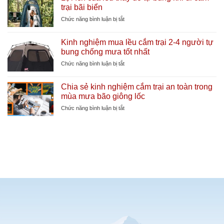
trại bãi biển
lớn
phụ
làm
kiện
ở
Chức năng bình luận bị tắt
mát
lều
Lợi
cực
cắm
ích
sâu
Kinh nghiệm mua lều cắm trại 2-4 người tự
trại
của
bung chống mưa tốt nhất
cần
lều
thiết
thay
ở
Chức năng bình luận bị tắt
giúp
đồ
Kinh
tăng
tự
nghiệm
tuổi
Chia sẻ kinh nghiệm cắm trại an toàn trong
bung
mua
thọ
mùa mưa bão giông lốc
khi
lều
lều
đi
cắm
ở
Chức năng bình luận bị tắt
cắm
trại
Chia
trại
2-
sẻ
bãi
4
kinh
biển
người
nghiệm
tự
cắm
bung
trại
chống
an
mưa
toàn
tốt
trong
nhất
mùa
mưa
bão
giông