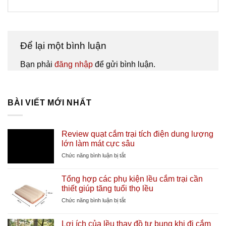
Để lại một bình luận
Bạn phải
đăng nhập
để gửi bình luận.
BÀI VIẾT MỚI NHẤT
Review quạt cắm trại tích điện dung lượng
lớn làm mát cực sâu
ở
Chức năng bình luận bị tắt
Review
quạt
Tổng hợp các phụ kiện lều cắm trại cần
cắm
thiết giúp tăng tuổi thọ lều
trại
tích
ở
Chức năng bình luận bị tắt
điện
Tổng
dung
hợp
Lợi ích của lều thay đồ tự bung khi đi cắm
lượng
các