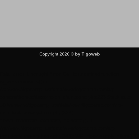
Copyright 2026 ©
by Tigoweb
Fatal error
: Uncaught Error: Call to undefined function
is_woocommerce() in
/var/www/tigocamp_usr/data/www/tigocamp.com/wp-
content/themes/flatsome-child/functions.php:223 Stack trace:
#0 /var/www/tigocamp_usr/data/www/tigocamp.com/wp-
includes/class-wp-hook.php(324):
devvn_readmore_taxonomy_flatsome() #1
/var/www/tigocamp_usr/data/www/tigocamp.com/wp-
includes/class-wp-hook.php(348): WP_Hook->apply_filters() #2