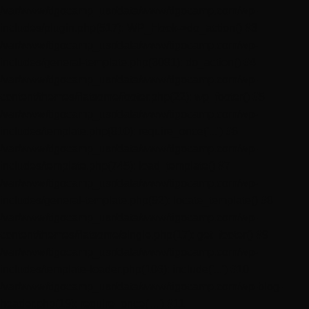
/var/www/tigocamp_usr/data/www/tigocamp.com/wp-
includes/plugin.php(517): WP_Hook->do_action() #3
/var/www/tigocamp_usr/data/www/tigocamp.com/wp-
includes/general-template.php(3081): do_action() #4
/var/www/tigocamp_usr/data/www/tigocamp.com/wp-
content/themes/flatsome/footer.php(22): wp_footer() #5
/var/www/tigocamp_usr/data/www/tigocamp.com/wp-
includes/template.php(810): require_once('...') #6
/var/www/tigocamp_usr/data/www/tigocamp.com/wp-
includes/template.php(745): load_template() #7
/var/www/tigocamp_usr/data/www/tigocamp.com/wp-
includes/general-template.php(92): locate_template() #8
/var/www/tigocamp_usr/data/www/tigocamp.com/wp-
content/themes/flatsome/single.php(17): get_footer() #9
/var/www/tigocamp_usr/data/www/tigocamp.com/wp-
includes/template-loader.php(106): include('...') #10
/var/www/tigocamp_usr/data/www/tigocamp.com/wp-blog-
header.php(19): require_once('...') #11