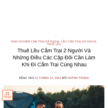
KINH NGHIỆM CẮM TRẠI DÃ NGOẠI
,
LỀU CẮM TRẠI DÃ NGOẠI
,
THUÊ LỀU
Thuê Lều Cắm Trại 2 Người Và
Những Điều Các Cặp Đôi Cần Làm
Khi Đi Cắm Trại Cùng Nhau
ĐĂNG VÀO
21 THÁNG 12, 2023
BỞI
HUỲNH TRUNG
21
Th12