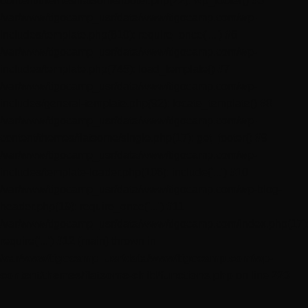
content/themes/flatsome/footer.php(22): wp_footer() #5
/var/www/tigocamp_usr/data/www/tigocamp.com/wp-
includes/template.php(810): require_once('...') #6
/var/www/tigocamp_usr/data/www/tigocamp.com/wp-
includes/template.php(745): load_template() #7
/var/www/tigocamp_usr/data/www/tigocamp.com/wp-
includes/general-template.php(92): locate_template() #8
/var/www/tigocamp_usr/data/www/tigocamp.com/wp-
content/themes/flatsome/single.php(17): get_footer() #9
/var/www/tigocamp_usr/data/www/tigocamp.com/wp-
includes/template-loader.php(106): include('...') #10
/var/www/tigocamp_usr/data/www/tigocamp.com/wp-blog-
header.php(19): require_once('...') #11
/var/www/tigocamp_usr/data/www/tigocamp.com/index.php(17)
require('...') #12 {main} thrown in
/var/www/tigocamp_usr/data/www/tigocamp.com/wp-
content/themes/flatsome-child/functions.php
on line
223