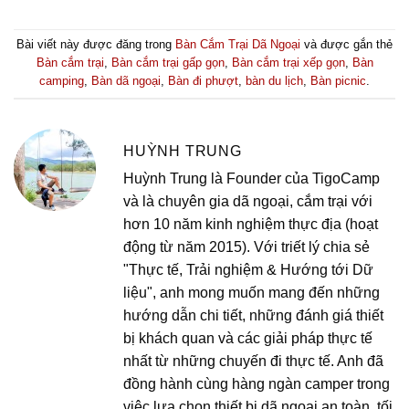
Bài viết này được đăng trong
Bàn Cắm Trại Dã Ngoại
và được gắn thẻ
Bàn cắm trại
,
Bàn cắm trại gấp gọn
,
Bàn cắm trại xếp gọn
,
Bàn
camping
,
Bàn dã ngoại
,
Bàn đi phượt
,
bàn du lịch
,
Bàn picnic
.
HUỲNH TRUNG
Huỳnh Trung là Founder của TigoCamp
và là chuyên gia dã ngoại, cắm trại với
hơn 10 năm kinh nghiệm thực địa (hoạt
động từ năm 2015). Với triết lý chia sẻ
"Thực tế, Trải nghiệm & Hướng tới Dữ
liệu", anh mong muốn mang đến những
hướng dẫn chi tiết, những đánh giá thiết
bị khách quan và các giải pháp thực tế
nhất từ những chuyến đi thực tế. Anh đã
đồng hành cùng hàng ngàn camper trong
việc lựa chọn thiết bị dã ngoại an toàn, tối