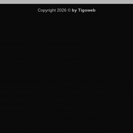
Copyright 2026 ©
by Tigoweb
Fatal error
: Uncaught Error: Call to undefined function
is_woocommerce() in
/var/www/tigocamp_usr/data/www/tigocamp.com/wp-
content/themes/flatsome-child/functions.php:223 Stack trace:
#0 /var/www/tigocamp_usr/data/www/tigocamp.com/wp-
includes/class-wp-hook.php(324):
devvn_readmore_taxonomy_flatsome() #1
/var/www/tigocamp_usr/data/www/tigocamp.com/wp-
includes/class-wp-hook.php(348): WP_Hook->apply_filters() #2
/var/www/tigocamp_usr/data/www/tigocamp.com/wp-
includes/plugin.php(517): WP_Hook->do_action() #3
/var/www/tigocamp_usr/data/www/tigocamp.com/wp-
includes/general-template.php(3081): do_action() #4
/var/www/tigocamp_usr/data/www/tigocamp.com/wp-