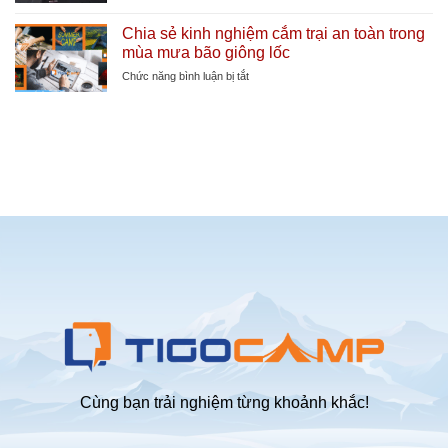
Kinh
tăng
tự
nghiệm
tuổi
Chia sẻ kinh nghiệm cắm trại an toàn trong
bung
mua
thọ
mùa mưa bão giông lốc
khi
lều
lều
đi
cắm
ở
Chức năng bình luận bị tắt
cắm
trại
Chia
trại
2-
sẻ
bãi
4
kinh
biển
người
nghiệm
tự
cắm
bung
trại
chống
an
mưa
toàn
tốt
trong
nhất
mùa
mưa
bão
giông
lốc
Cùng bạn trải nghiệm từng khoảnh khắc!