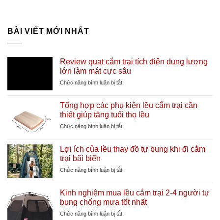
BÀI VIẾT MỚI NHẤT
Review quạt cắm trại tích điện dung lượng
lớn làm mát cực sâu
ở
Chức năng bình luận bị tắt
Review
quạt
Tổng hợp các phụ kiện lều cắm trại cần
cắm
thiết giúp tăng tuổi thọ lều
trại
tích
ở
Chức năng bình luận bị tắt
điện
Tổng
dung
hợp
Lợi ích của lều thay đồ tự bung khi đi cắm
lượng
các
trại bãi biển
lớn
phụ
làm
kiện
ở
Chức năng bình luận bị tắt
mát
lều
Lợi
cực
cắm
ích
sâu
Kinh nghiệm mua lều cắm trại 2-4 người tự
trại
của
bung chống mưa tốt nhất
cần
lều
thiết
thay
ở
Chức năng bình luận bị tắt
giúp
đồ