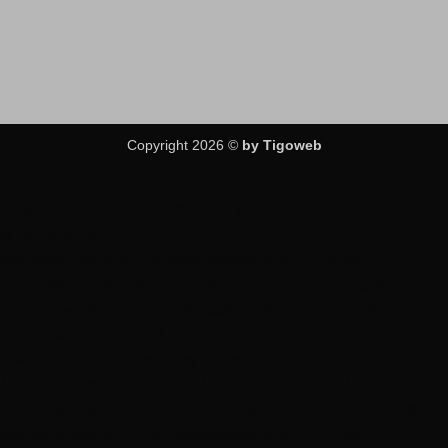
Copyright 2026 ©
by Tigoweb
Fatal error
: Uncaught Error: Call to undefined function
is_woocommerce() in
/var/www/tigocamp_usr/data/www/tigocamp.com/wp-
content/themes/flatsome-child/functions.php:223 Stack trace:
#0 /var/www/tigocamp_usr/data/www/tigocamp.com/wp-
includes/class-wp-hook.php(324):
devvn_readmore_taxonomy_flatsome() #1
/var/www/tigocamp_usr/data/www/tigocamp.com/wp-
includes/class-wp-hook.php(348): WP_Hook->apply_filters() #2
/var/www/tigocamp_usr/data/www/tigocamp.com/wp-