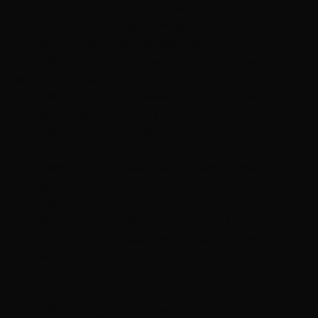
includes/plugin.php(517): WP_Hook->do_action() #3
/var/www/tigocamp_usr/data/www/tigocamp.com/wp-
includes/general-template.php(3081): do_action() #4
/var/www/tigocamp_usr/data/www/tigocamp.com/wp-
content/themes/flatsome/footer.php(22): wp_footer() #5
/var/www/tigocamp_usr/data/www/tigocamp.com/wp-
includes/template.php(810): require_once('...') #6
/var/www/tigocamp_usr/data/www/tigocamp.com/wp-
includes/template.php(745): load_template() #7
/var/www/tigocamp_usr/data/www/tigocamp.com/wp-
includes/general-template.php(92): locate_template() #8
/var/www/tigocamp_usr/data/www/tigocamp.com/wp-
content/themes/flatsome/single.php(17): get_footer() #9
/var/www/tigocamp_usr/data/www/tigocamp.com/wp-
includes/template-loader.php(106): include('...') #10
/var/www/tigocamp_usr/data/www/tigocamp.com/wp-blog-
header.php(19): require_once('...') #11
/var/www/tigocamp_usr/data/www/tigocamp.com/index.php(17)