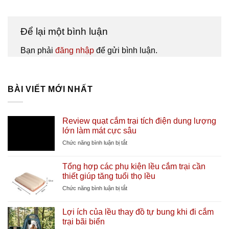
Để lại một bình luận
Bạn phải
đăng nhập
để gửi bình luận.
BÀI VIẾT MỚI NHẤT
Review quạt cắm trại tích điện dung lượng
lớn làm mát cực sâu
ở
Chức năng bình luận bị tắt
Review
quạt
Tổng hợp các phụ kiện lều cắm trại cần
cắm
thiết giúp tăng tuổi thọ lều
trại
tích
ở
Chức năng bình luận bị tắt
điện
Tổng
dung
hợp
Lợi ích của lều thay đồ tự bung khi đi cắm
lượng
các
trại bãi biển
lớn
phụ
làm