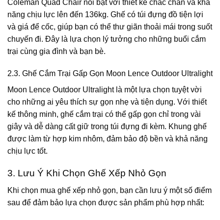
Coleman Quad Chair nổi bật với thiết kế chắc chắn và khả
năng chịu lực lên đến 136kg. Ghế có túi đựng đồ tiện lợi
và giá để cốc, giúp bạn có thể thư giãn thoải mái trong suốt
chuyến đi. Đây là lựa chọn lý tưởng cho những buổi cắm
trại cùng gia đình và bạn bè.
2.3. Ghế Cắm Trại Gấp Gọn Moon Lence Outdoor Ultralight
Moon Lence Outdoor Ultralight là một lựa chọn tuyệt vời
cho những ai yêu thích sự gọn nhẹ và tiện dụng. Với thiết
kế thông minh, ghế cắm trại có thể gấp gọn chỉ trong vài
giây và dễ dàng cất giữ trong túi đựng đi kèm. Khung ghế
được làm từ hợp kim nhôm, đảm bảo độ bền và khả năng
chịu lực tốt.
3. Lưu Ý Khi Chọn Ghế Xếp Nhỏ Gọn
Khi chọn mua ghế xếp nhỏ gọn, bạn cần lưu ý một số điểm
sau để đảm bảo lựa chọn được sản phẩm phù hợp nhất: