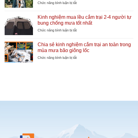
kiện
ở
Chức năng bình luận bị tắt
mát
lều
Lợi
cực
cắm
ích
sâu
Kinh nghiệm mua lều cắm trại 2-4 người tự
trại
của
bung chống mưa tốt nhất
cần
lều
thiết
thay
ở
Chức năng bình luận bị tắt
giúp
đồ
Kinh
tăng
tự
nghiệm
tuổi
Chia sẻ kinh nghiệm cắm trại an toàn trong
bung
mua
thọ
mùa mưa bão giông lốc
khi
lều
lều
đi
cắm
ở
Chức năng bình luận bị tắt
cắm
trại
Chia
trại
2-
sẻ
bãi
4
kinh
biển
người
nghiệm
tự
cắm
bung
trại
chống
an
mưa
toàn
tốt
trong
nhất
mùa
mưa
bão
giông
lốc