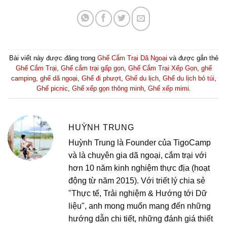
Bài viết này được đăng trong
Ghế Cắm Trại Dã Ngoại
và được gắn thẻ
Ghế Cắm Trại
,
Ghế cắm trại gấp gọn
,
Ghế Cắm Trại Xếp Gọn
,
ghế
camping
,
ghế dã ngoại
,
Ghế đi phượt
,
Ghế du lịch
,
Ghế du lịch bỏ túi
,
Ghế picnic
,
Ghế xếp gọn thông minh
,
Ghế xếp mimi
.
HUỲNH TRUNG
Huỳnh Trung là Founder của TigoCamp
và là chuyên gia dã ngoại, cắm trại với
hơn 10 năm kinh nghiệm thực địa (hoạt
động từ năm 2015). Với triết lý chia sẻ
"Thực tế, Trải nghiệm & Hướng tới Dữ
liệu", anh mong muốn mang đến những
hướng dẫn chi tiết, những đánh giá thiết