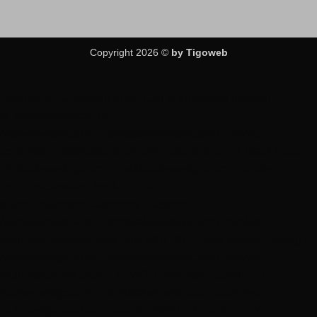
Copyright 2026 ©
by Tigoweb
Fatal error
: Uncaught Error: Call to undefined function
is_woocommerce() in
/var/www/tigocamp_usr/data/www/tigocamp.com/wp-
content/themes/flatsome-child/functions.php:223 Stack trace:
#0 /var/www/tigocamp_usr/data/www/tigocamp.com/wp-
includes/class-wp-hook.php(324):
devvn_readmore_taxonomy_flatsome() #1
/var/www/tigocamp_usr/data/www/tigocamp.com/wp-
includes/class-wp-hook.php(348): WP_Hook->apply_filters() #2
/var/www/tigocamp_usr/data/www/tigocamp.com/wp-
includes/plugin.php(517): WP_Hook->do_action() #3
/var/www/tigocamp_usr/data/www/tigocamp.com/wp-
includes/general-template.php(3081): do_action() #4