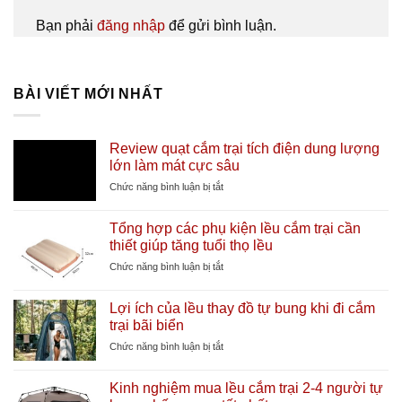
Bạn phải
đăng nhập
để gửi bình luận.
BÀI VIẾT MỚI NHẤT
Review quạt cắm trại tích điện dung lượng
lớn làm mát cực sâu
ở
Chức năng bình luận bị tắt
Review
quạt
Tổng hợp các phụ kiện lều cắm trại cần
cắm
thiết giúp tăng tuổi thọ lều
trại
tích
ở
Chức năng bình luận bị tắt
điện
Tổng
dung
hợp
Lợi ích của lều thay đồ tự bung khi đi cắm
lượng
các
trại bãi biển
lớn
phụ
làm
kiện
ở
Chức năng bình luận bị tắt
mát
lều
Lợi
cực
cắm
ích
sâu
Kinh nghiệm mua lều cắm trại 2-4 người tự
trại
của