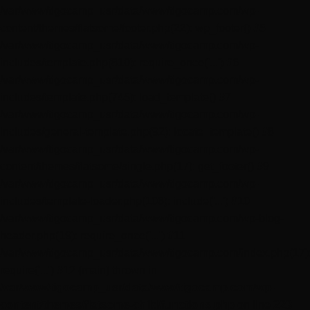
/var/www/tigocamp_usr/data/www/tigocamp.com/wp-
content/themes/flatsome/footer.php(22): wp_footer() #5
/var/www/tigocamp_usr/data/www/tigocamp.com/wp-
includes/template.php(810): require_once('...') #6
/var/www/tigocamp_usr/data/www/tigocamp.com/wp-
includes/template.php(745): load_template() #7
/var/www/tigocamp_usr/data/www/tigocamp.com/wp-
includes/general-template.php(92): locate_template() #8
/var/www/tigocamp_usr/data/www/tigocamp.com/wp-
content/themes/flatsome/single.php(17): get_footer() #9
/var/www/tigocamp_usr/data/www/tigocamp.com/wp-
includes/template-loader.php(106): include('...') #10
/var/www/tigocamp_usr/data/www/tigocamp.com/wp-blog-
header.php(19): require_once('...') #11
/var/www/tigocamp_usr/data/www/tigocamp.com/index.php(17)
require('...') #12 {main} thrown in
/var/www/tigocamp_usr/data/www/tigocamp.com/wp-
content/themes/flatsome-child/functions.php
on line
223