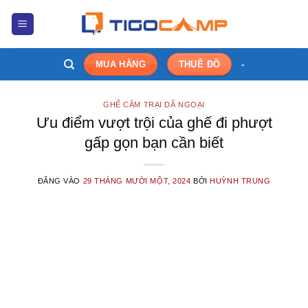
Bỏ
qua
nội
dung
-
MUA HÀNG
THUÊ ĐỒ
GHẾ CẮM TRẠI DÃ NGOẠI
Ưu điểm vượt trội của ghế đi phượt
gấp gọn bạn cần biết
ĐĂNG VÀO
29 THÁNG MƯỜI MỘT, 2024
BỞI
HUỲNH TRUNG