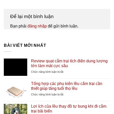
Để lại một bình luận
Bạn phải
đăng nhập
để gửi bình luận.
BÀI VIẾT MỚI NHẤT
Review quạt cắm trại tích điện dung lượng
lớn làm mát cực sâu
ở
Chức năng bình luận bị tắt
Review
quạt
Tổng hợp các phụ kiện lều cắm trại cần
cắm
thiết giúp tăng tuổi thọ lều
trại
tích
ở
Chức năng bình luận bị tắt
điện
Tổng
dung
hợp
Lợi ích của lều thay đồ tự bung khi đi cắm
lượng
các
trại bãi biển
lớn
phụ