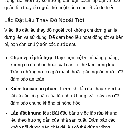
trọng. Bài viết này sẽ hướng dẫn bạn cách lắp đặt và bảo
quản lều thay đồ ngoài trời một cách chi tiết và dễ hiểu.
Lắp Đặt Lều Thay Đồ Ngoài Trời
Việc lắp đặt lều thay đồ ngoài trời không chỉ đơn giản là
dựng lên và sử dụng. Để đảm bảo lều hoạt động tốt và bền
bỉ, bạn cần chú ý đến các bước sau:
Chọn vị trí phù hợp:
Hãy chọn một vị trí bằng phẳng,
không có đá nhọn hoặc vật cản có thể làm hỏng lều.
Tránh những nơi có gió mạnh hoặc gần nguồn nước để
đảm bảo an toàn.
Kiểm tra các bộ phận:
Trước khi lắp đặt, hãy kiểm tra
tất cả các bộ phận của lều như khung, vải, dây kéo để
đảm bảo chúng không bị hỏng hóc.
Lắp đặt khung lều:
Bắt đầu bằng việc lắp ráp khung
lều theo hướng dẫn của nhà sản xuất. Đảm bảo các
khớp nối được gắn chặt để lều có thể đứng vững.