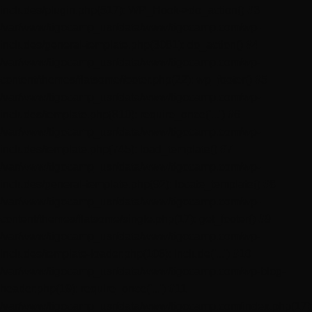
includes/plugin.php(517): WP_Hook->do_action() #3
/var/www/tigocamp_usr/data/www/tigocamp.com/wp-
includes/general-template.php(3081): do_action() #4
/var/www/tigocamp_usr/data/www/tigocamp.com/wp-
content/themes/flatsome/footer.php(22): wp_footer() #5
/var/www/tigocamp_usr/data/www/tigocamp.com/wp-
includes/template.php(810): require_once('...') #6
/var/www/tigocamp_usr/data/www/tigocamp.com/wp-
includes/template.php(745): load_template() #7
/var/www/tigocamp_usr/data/www/tigocamp.com/wp-
includes/general-template.php(92): locate_template() #8
/var/www/tigocamp_usr/data/www/tigocamp.com/wp-
content/themes/flatsome/single.php(17): get_footer() #9
/var/www/tigocamp_usr/data/www/tigocamp.com/wp-
includes/template-loader.php(106): include('...') #10
/var/www/tigocamp_usr/data/www/tigocamp.com/wp-blog-
header.php(19): require_once('...') #11
/var/www/tigocamp_usr/data/www/tigocamp.com/index.php(17)