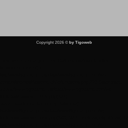
Copyright 2026 ©
by Tigoweb
Fatal error
: Uncaught Error: Call to undefined function
is_woocommerce() in
/var/www/tigocamp_usr/data/www/tigocamp.com/wp-
content/themes/flatsome-child/functions.php:223 Stack trace:
#0 /var/www/tigocamp_usr/data/www/tigocamp.com/wp-
includes/class-wp-hook.php(324):
devvn_readmore_taxonomy_flatsome() #1
/var/www/tigocamp_usr/data/www/tigocamp.com/wp-
includes/class-wp-hook.php(348): WP_Hook->apply_filters() #2
/var/www/tigocamp_usr/data/www/tigocamp.com/wp-