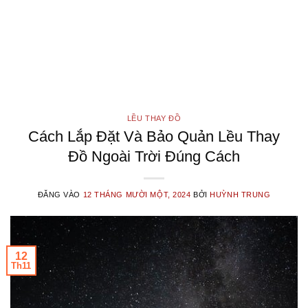
LỀU THAY ĐỒ
Cách Lắp Đặt Và Bảo Quản Lều Thay
Đồ Ngoài Trời Đúng Cách
ĐĂNG VÀO
12 THÁNG MƯỜI MỘT, 2024
BỞI
HUỲNH TRUNG
12
Th11