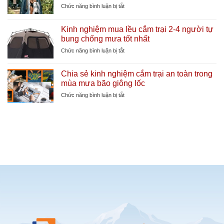
làm
kiện
ở
Chức năng bình luận bị tắt
mát
lều
Lợi
cực
cắm
ích
sâu
Kinh nghiệm mua lều cắm trại 2-4 người tự
trại
của
bung chống mưa tốt nhất
cần
lều
thiết
thay
ở
Chức năng bình luận bị tắt
giúp
đồ
Kinh
tăng
tự
nghiệm
tuổi
Chia sẻ kinh nghiệm cắm trại an toàn trong
bung
mua
thọ
mùa mưa bão giông lốc
khi
lều
lều
đi
cắm
ở
Chức năng bình luận bị tắt
cắm
trại
Chia
trại
2-
sẻ
bãi
4
kinh
biển
người
nghiệm
tự
cắm
bung
trại
chống
an
mưa
toàn
tốt
trong
nhất
mùa
mưa
bão
giông
lốc