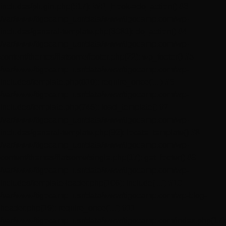
includes/plugin.php(517): WP_Hook->do_action() #3
/var/www/tigocamp_usr/data/www/tigocamp.com/wp-
includes/general-template.php(3081): do_action() #4
/var/www/tigocamp_usr/data/www/tigocamp.com/wp-
content/themes/flatsome/footer.php(22): wp_footer() #5
/var/www/tigocamp_usr/data/www/tigocamp.com/wp-
includes/template.php(810): require_once('...') #6
/var/www/tigocamp_usr/data/www/tigocamp.com/wp-
includes/template.php(745): load_template() #7
/var/www/tigocamp_usr/data/www/tigocamp.com/wp-
includes/general-template.php(92): locate_template() #8
/var/www/tigocamp_usr/data/www/tigocamp.com/wp-
content/themes/flatsome/single.php(17): get_footer() #9
/var/www/tigocamp_usr/data/www/tigocamp.com/wp-
includes/template-loader.php(106): include('...') #10
/var/www/tigocamp_usr/data/www/tigocamp.com/wp-blog-
header.php(19): require_once('...') #11
/var/www/tigocamp_usr/data/www/tigocamp.com/index.php(17)