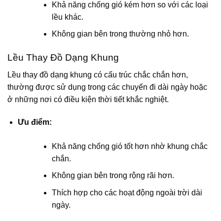
Khả năng chống gió kém hơn so với các loại
lều khác.
Không gian bên trong thường nhỏ hơn.
Lều Thay Đồ Dạng Khung
Lều thay đồ dạng khung có cấu trúc chắc chắn hơn,
thường được sử dụng trong các chuyến đi dài ngày hoặc
ở những nơi có điều kiện thời tiết khắc nghiệt.
Ưu điểm:
Khả năng chống gió tốt hơn nhờ khung chắc
chắn.
Không gian bên trong rộng rãi hơn.
Thích hợp cho các hoạt động ngoài trời dài
ngày.