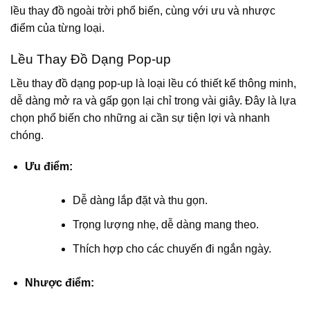
lều thay đồ ngoài trời phổ biến, cùng với ưu và nhược
điểm của từng loại.
Lều Thay Đồ Dạng Pop-up
Lều thay đồ dạng pop-up là loại lều có thiết kế thông minh,
dễ dàng mở ra và gấp gọn lại chỉ trong vài giây. Đây là lựa
chọn phổ biến cho những ai cần sự tiện lợi và nhanh
chóng.
Ưu điểm:
Dễ dàng lắp đặt và thu gọn.
Trọng lượng nhẹ, dễ dàng mang theo.
Thích hợp cho các chuyến đi ngắn ngày.
Nhược điểm: