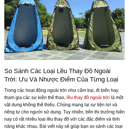
So Sánh Các Loại Lều Thay Đồ Ngoài
Trời: Ưu Và Nhược Điểm Của Từng Loại
Trong các hoạt động ngoài trời như cắm trại, đi biển hay
tham gia các sự kiện thể thao,
lều thay đồ ngoài trời
là một
vật dụng không thể thiếu. Chúng mang lại sự tiện lợi và
riêng tư cho người sử dụng. Tuy nhiên, trên thị trường hiện
nay có rất nhiều loại lều thay đồ với các đặc điểm và tính
năng khác nhau. Bài viết này sẽ giúp bạn so sánh các loại