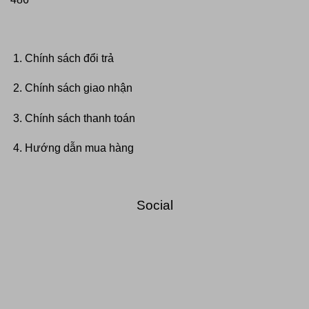
Chính sách đổi trả
Chính sách giao nhận
Chính sách thanh toán
Hướng dẫn mua hàng
Social